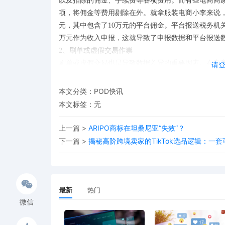
以及扣除的佣金、手续费等各项费用。而有些电商商
项，将佣金等费用剔除在外。就拿服装电商小李来说，
元，其中包含了10万元的平台佣金。平台报送税务机关
万元作为收入申报，这就导致了申报数据和平台报送数
2、刷单或虚假交易作祟
刷单或虚假交易也是导致数据差异的重要因素。在电
请
和好评率，会进行刷单操作。平台在统计数据时，会
假交易数据。而商家在进行纳税申报时，通常会将刷
本文分类：
POD快讯
数据不一致。
本文标签：无
3、时间口径的“小误会”
时间口径的差异也会造成数据不一致。不同的平台确
上一篇 >
ARIPO商标在坦桑尼亚“失效”？
送，天猫淘宝则是以买家确认收货数据报送。而电商
下一篇 >
揭秘高阶跨境卖家的TikTok选品逻辑：一
家确认收货时间，还有的是按收到货款时间确认。在
三步自救，化解数据差异危机
既然知道了差异产生的原因，那我们该如何解决这个
机。
最新
热门
01、全面核对收入明细
微信
首先，要立即导出平台7-9月的全部收入结算明细 