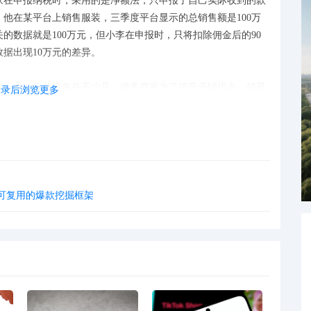
家在申报纳税时，采用的是净额法，只申报了自己实际收到的款
他在某平台上销售服装，三季度平台显示的总销售额是100万
的数据就是100万元，但小李在申报时，只将扣除佣金后的90
据出现10万元的差异。
商行业，刷单现象并不少见，很多商家为了提升店铺排名、销量
登录后浏览更多
将所有的交易流水都记录在内，其中就包含了这些刷单产生的虚
单收入剔除，按照真实的销售收入进行申报，这就必然导致两者
认收入的时间有所不同，抖音、快手等平台一般是以结算数据报
商家申报的数据，有的是按订单发货时间确认收入，有的是按买
套可复用的爆款挖掘框架
临近申报期的时候，几天的时间差就可能导致数据出现差异。
问题呢？别着急，按照下面这三步来，就能有效化解数据差异危
，不同平台的账单导出路径有所不同，像抖音，订单表格导出路径