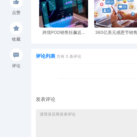
是订单--订单管理--选择时间查询--导出订单；结算账
出前后两月，如算7月份利润，则导出7、8月份结算
点赞
额、平台佣金等代收项目 。
02、分类处理差异情况
完成核对后，就要根据差异情况进行分类处理。如果
跨境POD销售狂飙近5
360亿美元感恩节销
倍，POD123助力卖家快
新纪录，POD123网
收藏
新退款信息，或者包含刷单等虚增交易，要立即联系
速入局
领卖家爆单新风潮
明》。要是自己少算，比如自身申报遗漏或错误，像
电子税务局的“申报更正”或“补充申报”功能补报差额
评论列表
共有
0
条评论
意保留好相关的申报记录和凭证，以备后续税务核查
评论
03、二次核对，确保无误
完成上述调整后，千万不能掉以轻心，一定要再次核
要把所有调整过程中的证明材料系统保存好，比如平
些材料在税务机关后续核查时能派上大用场，务必重
发表评论
收到税务局“申报数据与平台报送数据不符”的短信，
确的流程处理，就能顺利化解危机。这次的经历也给广
经成为电商行业可持续发展的关键。我们要从日常经
各个环节都符合法律法规要求。只有这样，我们才能
都能把税务合规放在心上，让我们的电商事业在合法