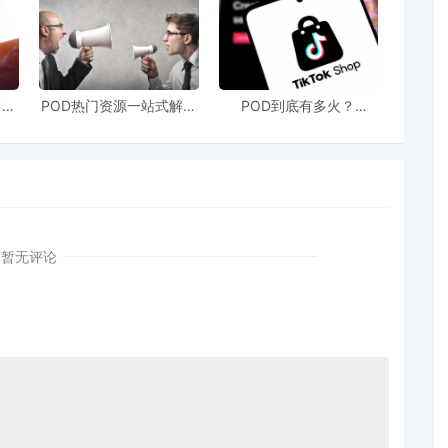
单导出路径是资产--结算订单--选择时间--查询--生成报表（需导
订单）。在核对时，要重点关注订单金额、退款记录、优惠金
是平台多报，比如发现平台数据有误，存在重复计算、未及时更
售额
POD热门资源一站式解决
POD到底有多火？
站引
新手也能快速掌握行业资
TikTokshop双11狂揽920
平台涉税客服（不是一般客服哦），申请开具《收入调整证
！
讯
万单
未开票收入未申报、私户收款未入账等，应立即补报。可以通过
 ，系统会自动计算应补缴的税款和滞纳金。在这个过程中，要注
。
对平台数据与更正后的申报数据，确保差异已完全消除。同时，
暂无评论
台开具的《收入调整证明》、电子税务局的申报更正记录等，这
视起来。
确实会让人心里一紧，但只要我们冷静应对，查明原因，按照正
大电商商家提了个醒，在“以数治税”的大环境下，税务合规已
营入手，重视账目管理，确保收入确认、发票开具、纳税申报等
在激烈的市场竞争中稳步前行，实现企业的长远发展。希望大家
合规的轨道上蓬勃发展。