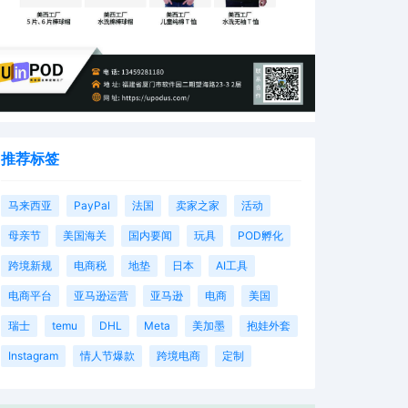
推荐标签
马来西亚
PayPal
法国
卖家之家
活动
母亲节
美国海关
国内要闻
玩具
POD孵化
跨境新规
电商税
地垫
日本
AI工具
电商平台
亚马逊运营
亚马逊
电商
美国
瑞士
temu
DHL
Meta
美加墨
抱娃外套
Instagram
情人节爆款
跨境电商
定制