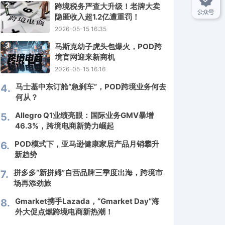
2
跨境税务严查大升级！老牌大卖
隐匿收入超1.2亿遭重罚！
2026-05-15 16:35
3
马斯克幼子虎头包爆火，POD跨
境官网迎来新商机
2026-05-15 16:16
马士基中东订舱“急刹车”，POD跨境业务何去
4.
何从？
Allegro Q1业绩亮眼：国际业务GMV暴增
5.
46.3%，跨境电商新势力崛起
POD模式下，亚马逊健康家居产品月销攀升
6.
新趋势
拼多多“新拼姆”自营品牌三季度出海，跨境市
7.
场再添劲旅
Gmarket携手Lazada，“Gmarket Day”海
8.
外大促点燃跨境电商新热潮！