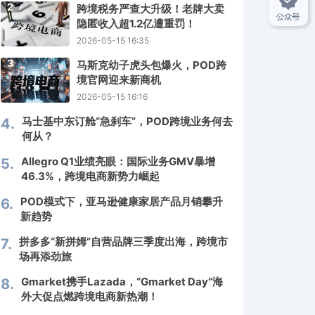
2
跨境税务严查大升级！老牌大卖
隐匿收入超1.2亿遭重罚！
2026-05-15 16:35
3
马斯克幼子虎头包爆火，POD跨
境官网迎来新商机
2026-05-15 16:16
马士基中东订舱“急刹车”，POD跨境业务何去
4.
何从？
Allegro Q1业绩亮眼：国际业务GMV暴增
5.
46.3%，跨境电商新势力崛起
POD模式下，亚马逊健康家居产品月销攀升
6.
新趋势
拼多多“新拼姆”自营品牌三季度出海，跨境市
7.
场再添劲旅
Gmarket携手Lazada，“Gmarket Day”海
8.
外大促点燃跨境电商新热潮！