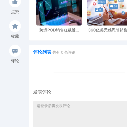
点赞
跨境POD销售狂飙近5
360亿美元感恩节销
专利名称：Stove steamer
倍，POD123助力卖家快
新纪录，POD123网
收藏
速入局
领卖家爆单新风潮
专利号：USD1102568S
评论列表
共有
0
条评论
申请日期：2025年2月17日
评论
下证日期：2025年11月18日
3.婴儿牙胶
发表评论