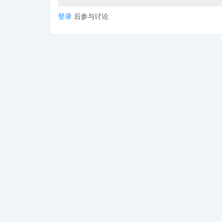
登录
后参与讨论
专利名称：Teether
专利号：USD1102608S
申请日期：2024年7月18日
下证日期：2025年11月18日
4.一氧化碳报警器