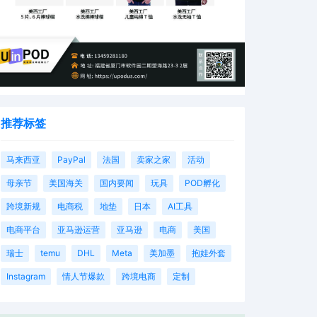
推荐标签
马来西亚
PayPal
法国
卖家之家
活动
母亲节
美国海关
国内要闻
玩具
POD孵化
跨境新规
电商税
地垫
日本
AI工具
电商平台
亚马逊运营
亚马逊
电商
美国
瑞士
temu
DHL
Meta
美加墨
抱娃外套
Instagram
情人节爆款
跨境电商
定制