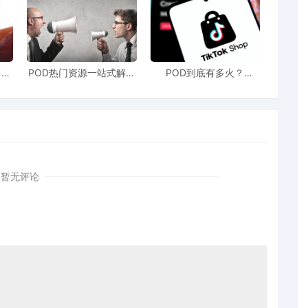
售额
POD热门资源一站式解决
POD到底有多火？
站引
新手也能快速掌握行业资
TikTokshop双11狂揽920
！
讯
万单
暂无评论