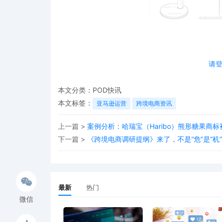
请
专利名称：Microphone
专利号：USD1102409S
本文分类：
POD快讯
本文标签：
亚马逊运营
跨境电商资讯
申请日期：2024年2月1日
上一篇 >
案例分析：哈瑞宝（Haribo）熊形糖果商
下证日期：2025年11月18日
下一篇 >
《跨境电商调研提纲》来了，不是“危”是“
2.蒸汽锅炉
最新
热门
微信