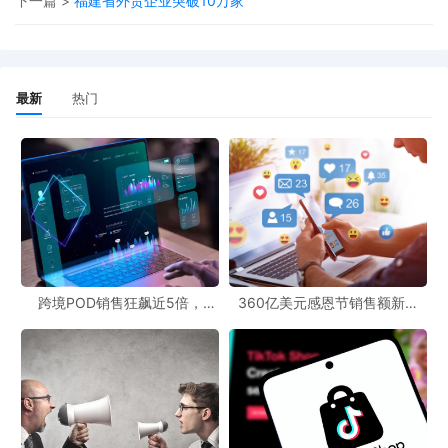
下一篇 >
福建省外贸企业突破10万家
最新
热门
跨境POD销售狂飙近5倍，
360亿美元感恩节销售额新纪
POD123助力卖家快速入局
录，POD123网站引领卖家爆单
图片来源：亚马逊
新风潮！
据
亚马逊官方测试数据显示，
SP视频广告活动点击率提升
9%
，而观看超过5秒的用户，其点击率暴增
8倍。