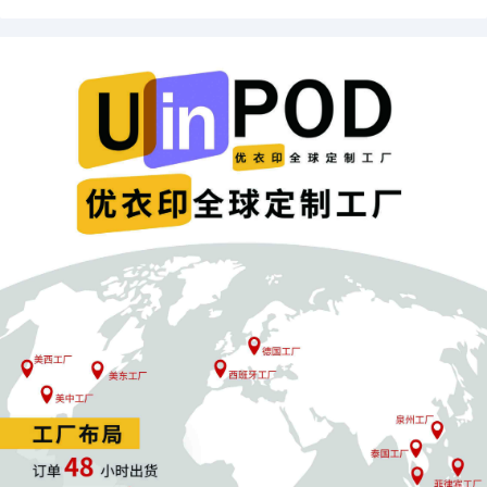
首先，先简单了解一下SP视频广告的要求，
以下是官方关
键信息提炼和操作建议：
1、视频数量
每个ASIN最多可上传
5段视频
，
如果卖家上传超过了，
亚马
逊将根据搜索相关性等信号，从中选出至少2段进行展示。
所以卖家后续如果使用，
不要只做一段！建议从
核心卖点、
使用场景、细节展示、问题解决
等不同角度制作多段短视频
（至少7秒），让亚马逊算法根据用户搜索意图智能选择展
示，提高曝光率。
2、视频规范
格式/时长：
MP4/MOV，至少7秒。
画面要求：
商品需占据画面50%以上，避免模糊、幻灯片、
黑边、
明显的品牌标识或徽标(除非出现在商品上)
、
表情符
号、颜文字、音频
等。
标题和描述：
必须输入
商品功能标题，最多3个词，不超过1