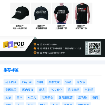
图片来源：亚马逊
目前这个功能只对美国站的部分卖家开放，各位卖家可以打
开后台看看有没有这个功能。
第二，
SP 视频广告（SPV）
能不能推关键词排名？SPV的
点击与转化，能
提升
关键词权重吗？
推荐标签
（由于该广告位仍在测试阶段，现阶段可获得的数据有限，
以下判断基于广告体系逻辑推测。后续我们完成更多实测，
马来西亚
PayPal
法国
卖家之家
活动
母亲节
会继续更新结论）
美国海关
国内要闻
玩具
POD孵化
跨境新规
电商税
先说结论：
地垫
日本
AI工具
电商平台
亚马逊运营
亚马逊
电商
SPV能推动关键词排名，但有限，
可能远不如传统SP广告
位那样“直接有效”。