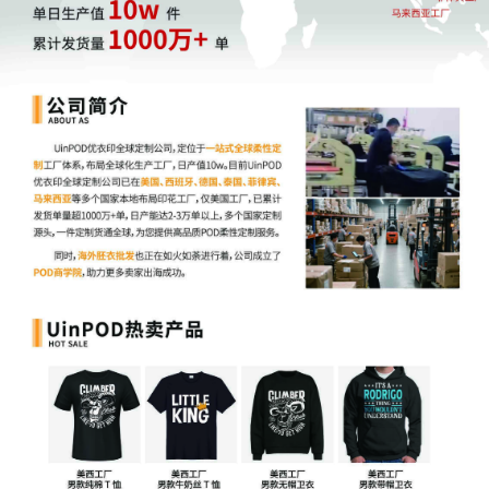
5 个字符；对商品功能的可选描述，会显示在最终视频的转
场画面中，
最多6个词，不超过 55 个字符；可以帮助算法
理解你视频内容的关键，影响匹配精准度。
内容建议：
多展示实际使用场景，每段视频必须对应清晰标
签。
上传单段视频：
必须在视频中添加清晰的时间戳标签（如 0
0:00-00:07：“户外使用演示” 、
00:08-00:14:“防水”
）
多段视频：
上传文件名中包含标签和 ASIN(例如:"ASIN 000
0001，商品的实际使用场景"、“ASIN 0000002，防水”)