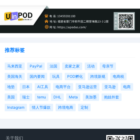
推荐标签
马来西亚
PayPal
法国
卖家之家
活动
母亲节
美国海关
国内要闻
玩具
POD孵化
跨境新规
电商税
地垫
日本
AI工具
电商平台
亚马逊运营
亚马逊
电商
美国
瑞士
temu
DHL
Meta
美加墨
抱娃外套
Instagram
情人节爆款
跨境电商
定制
关于我们