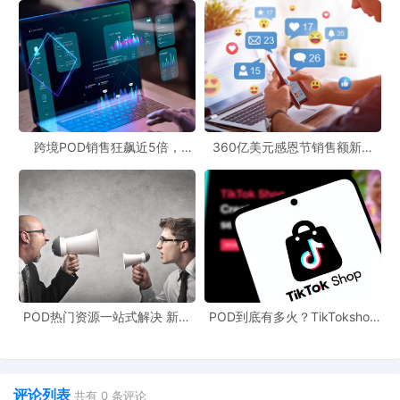
跨境POD销售狂飙近5倍，
360亿美元感恩节销售额新纪
POD123助力卖家快速入局
录，POD123网站引领卖家爆单
新风潮！
POD热门资源一站式解决 新手
POD到底有多火？TikTokshop
也能快速掌握行业资讯
双11狂揽920万单
评论列表
共有
0
条评论