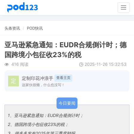
Togg
navig
头条资讯
POD快讯
亚马逊紧急通知：EUDR合规倒计时；德
国跨境小包征收23%的税
416 阅读
2025-11-26 15:32:53
定制印花冲浪手
查看主页
这家伙很懒，什么也没写！
今日要闻
1
、亚马逊紧急通知：EUDR合规倒计时；
2
、德国跨境小包征收23%的税；
3、拼多多发布2025年第三季度财报。