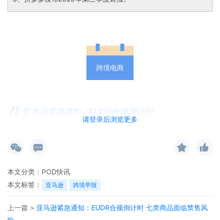
跨境电商
亚马逊紧急通知：EUDR合规倒计时
请登录后浏览更多
亚马逊发布紧急合规通知，要求销售七类特定商品
（木制品、天然橡胶及含大豆、棕榈油、牛肉、可
可、咖啡、木材等材料的产品）的卖家必须立即遵
本文分类：
POD快讯
守欧盟《反毁林法规》（EUDR），否则将面临产
本文标签：
亚马逊
跨境早报
品禁售风险。该法规要求大型和中型企业于2025年
上一篇 >
亚马逊紧急通知：EUDR合规倒计时 七类商品面临禁售风
12月30日前完成合规，微型和小型企业截止期为