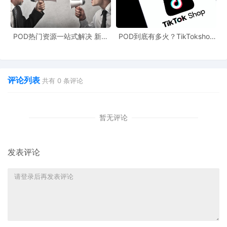
2023年，欧盟委员会认定亚马逊符合“超大型在线
平台”标准。同年，亚马逊提起诉讼，寻求撤销该认
POD热门资源一站式解决 新手
POD到底有多火？TikTokshop
定，并称对这类平台施加的特定义务侵犯了欧盟基
也能快速掌握行业资讯
双11狂揽920万单
本权利宪章保障的经营自由权、财产权、言论自由
等权利。（新华社）
评论列表
共有
0
条评论
速卖通登顶购物类应用榜首
速卖通AliExpress双11捷报频传。11月11日开售当
暂无评论
天，速卖通巴西站创下2013年开站以来单日成交最
高纪录，并于11月17日超越亚马逊、Temu、美客
发表评论
多等一众购物平台，登顶苹果App Store购物类应
用榜首。今年双11，速卖通加大品牌出海投入，让
品牌用亚马逊一半成本实现更高成交，品牌商家成
为速卖通巴西增长主力军，双11销量环比8月大促
增长3倍。