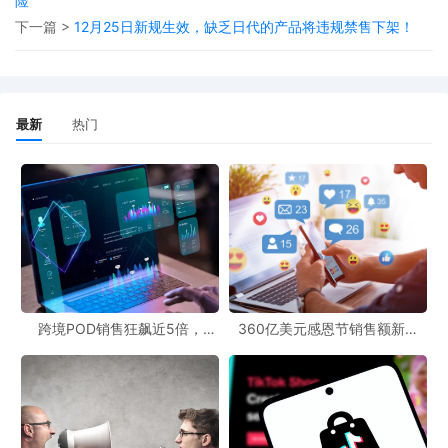
险
2026年6月30日。不合规企业可能被处以最高年营
下一篇 >
12月25日新规生效，缺乏日代的产品将违规禁售下架！
业额4%的罚款、产品没收、市场禁入及高管追
责。卖家需在11月完成EU TRACES注册，11月中
旬至12月中旬准备包含原材料来源、产地坐标及合
最新
热门
规证明的尽职调查声明（DDS），并在12月中旬提
交申报。
欧盟法院驳回亚马逊诉讼，维持对其“超大型在线平
台”认定
欧盟常设法院19日宣布，驳回美国电商巨头亚马逊
公司寻求撤销将其认定为“超大型在线平台”的诉
跨境POD销售狂飙近5倍，
360亿美元感恩节销售额新纪
讼，确认亚马逊必须遵守欧盟相关数字法规。根据
POD123助力卖家快速入局
录，POD123网站引领卖家爆单
新风潮！
欧盟《数字服务法》规定，月活用户超4500万的
在线服务平台即被划为“超大型在线平台”，需要承
担更多责任，处理其平台上的非法和有害内容。