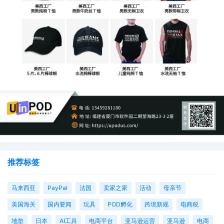
快手发布2025年第三季度财报。财报显示，三季度
公司营收356亿元，经营利润达53亿元，同比增长
69.9%。本季度OneRec、G4RL等AI技术为快手
国内线上营销服务收入贡献约4-5%的增量。AI生
成内容在营销场景中的渗透率显著提升，Q3由
AIGC营销素材带来的线上营销服务消耗金额已超过
30亿元。
大事件
推荐标签
马来西亚
PayPal
法国
卖家之家
活动
母亲节
前10月广州外贸进出口突破万亿元
美国海关
国内要闻
玩具
POD孵化
跨境新规
电商税
地垫
日本
AI工具
电商平台
亚马逊运营
亚马逊
电商