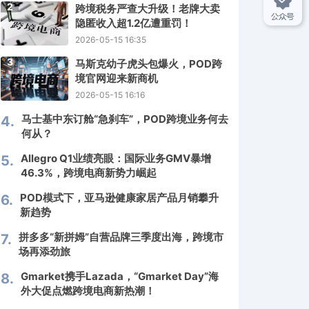
2
跨境税务严查大升级！老牌大卖
隐匿收入超1.2亿遭重罚！
2026-05-15 16:35
3
马斯克幼子虎头包爆火，POD跨
境官网迎来新商机
2026-05-15 16:16
马士基中东订舱“急刹车”，POD跨境业务何去
4.
何从？
Allegro Q1业绩亮眼：国际业务GMV暴增
5.
46.3%，跨境电商新势力崛起
POD模式下，亚马逊健康家居产品月销攀升
6.
新趋势
拼多多“新拼姆”自营品牌三季度出海，跨境市
7.
场再添劲旅
Gmarket携手Lazada，“Gmarket Day”海
8.
外大促点燃跨境电商新热潮！