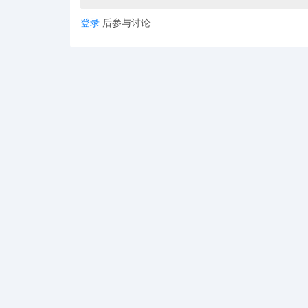
登录
后参与讨论
而且，这一表格并非填写一次受用终身。W-8
12月31日失效。例如，2022年提交的表格将
格集中过期的时间节点，因此触发了平台的自