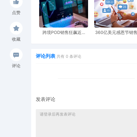
为何此刻
点赞
此次大规模的通知推送，并非空穴来风。其背后是
跨境POD销售狂飙近5
360亿美元感恩节销
去，只有年销售额超过5000美元的卖家才需要
倍，POD123助力卖家快
新纪录，POD123网
收藏
速入局
领卖家爆单新风潮
着，更多中小卖家被纳入报税范围。
评论列表
共有
0
条评论
这时候就需要填写W-8 税务表单，也就是此次
评论
单”。
不少卖家的疑惑点在于：我该填哪个表？W-8
W-8BEN 表格：适用于以个人身份（或独资
发表评论
W-8BEN-E 表格：适用于以公司或法人实
简单来说，W-8表格主要分为W-8BEN和W-8B
司卖家则需填写W-8BEN-E表格。
与之对应的