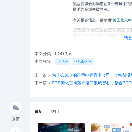
请
本文分类：
POD快讯
本文标签：
亚马逊
亚马逊运营
上一篇 >
为什么90%的跨境电商香港公司，其实都没
下一篇 >
POD孵化基地落户厦门银城智谷，整合PO
目前，大量卖家已陆续收到此站内信。若未能
品下架乃至账号被永久停用的严重后果。
最新
热门
微信