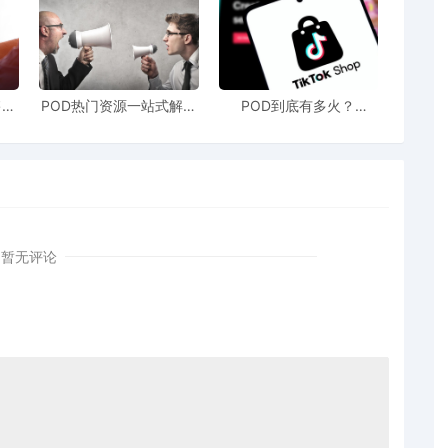
突然“亮红灯”？
美国税务局（IRS）自2025年起实施的一项新规：过
售额
POD热门资源一站式解决
POD到底有多火？
申报。如今，只要达到2500美元就需要申报。这也意味
站引
新手也能快速掌握行业资
TikTokshop双11狂揽920
！
讯
万单
卖家们在后台收到的提醒“提供一份新的 W-8 税务表
BEN还是W-8BEN-E？
暂无评论
经营者/自然人）注册店铺的非美国税务居民。
体身份（如国内有限公司）注册店铺的非美国公司卖家。
EN-E两种类型。
个人卖家需填写
W-8BEN表格
，而公
是美国本地卖家填写的
W-9表格
，中国卖家不适用。