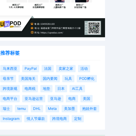
推荐标签
马来西亚
PayPal
法国
卖家之家
活动
母亲节
美国海关
国内要闻
玩具
POD孵化
跨境新规
电商税
地垫
日本
AI工具
电商平台
亚马逊运营
亚马逊
电商
美国
瑞士
temu
DHL
Meta
美加墨
抱娃外套
Instagram
情人节爆款
跨境电商
定制