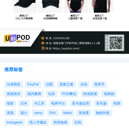
推荐标签
马来西亚
PayPal
法国
卖家之家
活动
母亲节
美国海关
国内要闻
玩具
POD孵化
跨境新规
电商税
地垫
日本
AI工具
电商平台
亚马逊运营
亚马逊
电商
美国
瑞士
temu
DHL
Meta
美加墨
抱娃外套
Instagram
情人节爆款
跨境电商
定制