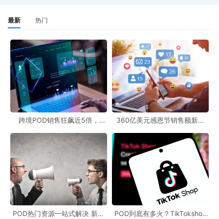
最新
热门
跨境POD销售狂飙近5倍，
360亿美元感恩节销售额新纪
POD123助力卖家快速入局
录，POD123网站引领卖家爆单
新风潮！
POD热门资源一站式解决 新手
POD到底有多火？TikTokshop