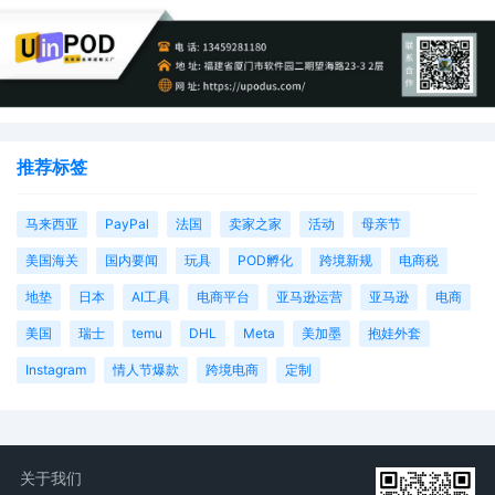
推荐标签
马来西亚
PayPal
法国
卖家之家
活动
母亲节
美国海关
国内要闻
玩具
POD孵化
跨境新规
电商税
地垫
日本
AI工具
电商平台
亚马逊运营
亚马逊
电商
美国
瑞士
temu
DHL
Meta
美加墨
抱娃外套
Instagram
情人节爆款
跨境电商
定制
关于我们