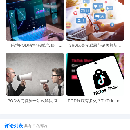
跨境POD销售狂飙近5倍，
360亿美元感恩节销售额新纪
POD123助力卖家快速入局
录，POD123网站引领卖家爆单
新风潮！
POD热门资源一站式解决 新手
POD到底有多火？TikTokshop
也能快速掌握行业资讯
双11狂揽920万单
评论列表
共有
0
条评论