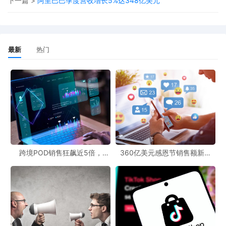
下一篇 >
阿里巴巴季度营收增长5%达348亿美元
最新
热门
跨境POD销售狂飙近5倍，
360亿美元感恩节销售额新纪
POD123助力卖家快速入局
录，POD123网站引领卖家爆单
新风潮！