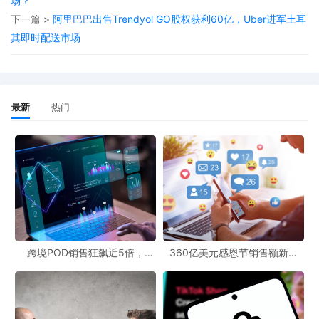
场？
从跨境市场前景来看，虽然此次事件给Coupang带来了挑战，但跨
下一篇 >
阿里巴巴出售Trendyol GO股权获利60亿，Uber进军土耳
境电商市场依然具有巨大的发展潜力。随着全球消费者对个性化商
其即时配送市场
品的需求不断增加，POD模式凭借其定制化、低库存等优势，将在
跨境电商市场中占据越来越重要的地位。同时，从业者也需要密切
关注跨境最新动态，及时调整经营策略，以适应市场的变化。
最新
热门
跨境POD销售狂飙近5倍，
360亿美元感恩节销售额新纪
POD123助力卖家快速入局
录，POD123网站引领卖家爆单
新风潮！