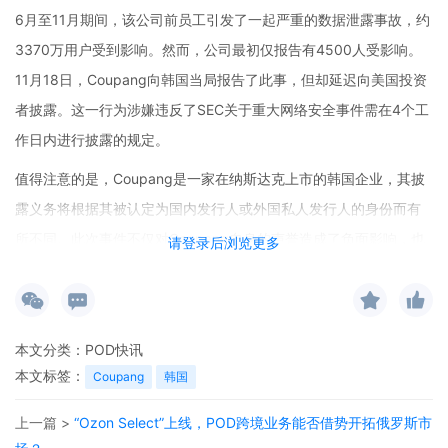
6月至11月期间，该公司前员工引发了一起严重的数据泄露事故，约
3370万用户受到影响。然而，公司最初仅报告有4500人受影响。
11月18日，Coupang向韩国当局报告了此事，但却延迟向美国投资
者披露。这一行为涉嫌违反了SEC关于重大网络安全事件需在4个工
作日内进行披露的规定。
值得注意的是，Coupang是一家在纳斯达克上市的韩国企业，其披
露义务将根据其被认定为国内发行人或外国私人发行人的身份而有
所不同。此次事件不仅对Coupang自身的声誉造成了负面影响，也
请登录后浏览更多
给整个跨境电商市场敲响了警钟。
对于POD（Print-on-Demand，按需印刷）资源网站和POD电商平
台对接领域来说，这一事件也具有一定的启示意义。在跨境电商的
本文分类：
POD快讯
大环境下，数据安全和信息披露的合规性至关重要。POD资源网站
本文标签：
Coupang
韩国
和电商平台在对接过程中，需要更加注重用户数据的保护和信息的
上一篇 >
“Ozon Select”上线，POD跨境业务能否借势开拓俄罗斯市
及时准确披露，以避免类似的风险。