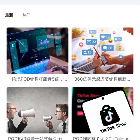
最新
热门
跨境POD销售狂飙近5倍，
360亿美元感恩节销售额新纪
POD123助力卖家快速入局
录，POD123网站引领卖家爆单
新风潮！
POD热门资源一站式解决 新手
POD到底有多火？TikTokshop