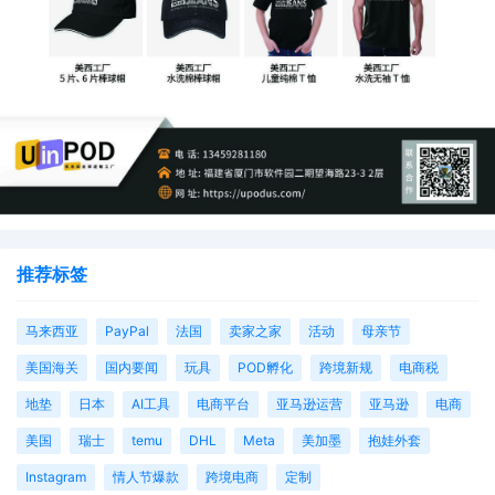
推荐标签
马来西亚
PayPal
法国
卖家之家
活动
母亲节
美国海关
国内要闻
玩具
POD孵化
跨境新规
电商税
地垫
日本
AI工具
电商平台
亚马逊运营
亚马逊
电商
美国
瑞士
temu
DHL
Meta
美加墨
抱娃外套
Instagram
情人节爆款
跨境电商
定制