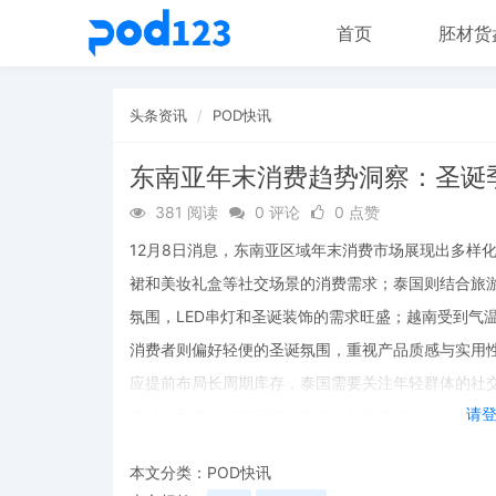
首页
胚材货
头条资讯
POD快讯
东南亚年末消费趋势洞察：圣诞
381 阅读
0 评论
0 点赞
12月8日消息，东南亚区域年末消费市场展现出多样
裙和美妆礼盒等社交场景的消费需求；泰国则结合旅
氛围，LED串灯和圣诞装饰的需求旺盛；越南受到气
消费者则偏好轻便的圣诞氛围，重视产品质感与实用
应提前布局长周期库存，泰国需要关注年轻群体的社
请
商机，而新加坡则应聚焦高价位的优质商品。
本文分类：
POD快讯