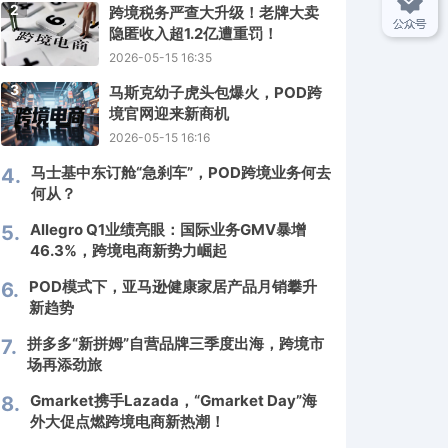
2
跨境税务严查大升级！老牌大卖
隐匿收入超1.2亿遭重罚！
2026-05-15 16:35
3
马斯克幼子虎头包爆火，POD跨
境官网迎来新商机
2026-05-15 16:16
马士基中东订舱“急刹车”，POD跨境业务何去
4.
何从？
Allegro Q1业绩亮眼：国际业务GMV暴增
5.
46.3%，跨境电商新势力崛起
POD模式下，亚马逊健康家居产品月销攀升
6.
新趋势
拼多多“新拼姆”自营品牌三季度出海，跨境市
7.
场再添劲旅
Gmarket携手Lazada，“Gmarket Day”海
8.
外大促点燃跨境电商新热潮！