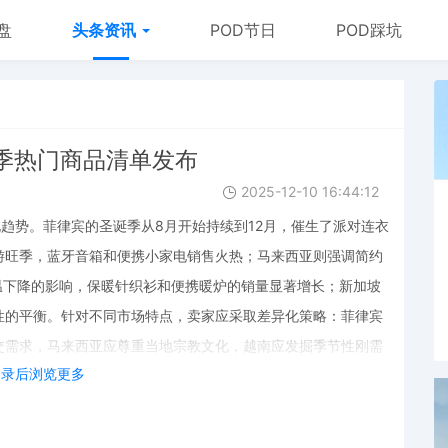
盘
头条资讯
POD节日
POD踩坑
季热门商品清单发布
2025-12-10 16:44:12
化趋势。菲律宾的圣诞季从8月开始持续到12月，催生了派对连衣
游旺季，蓝牙音箱和便携小家电销售火热；马来西亚则强调简约
温下降的影响，保暖针织衫和便携暖炉的销量显著增长；新加坡
性的平衡。针对不同市场特点，卖家应采取差异化策略：菲律宾
交需求，马来西亚应尊重当地宗教文化，越南应发掘季节性刚需
登录后浏览更多