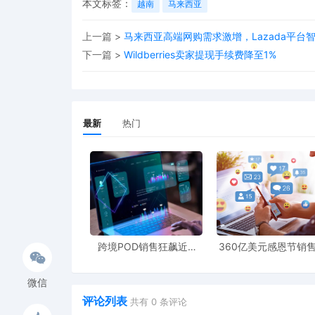
本文标签：
越南
马来西亚
上一篇 >
马来西亚高端网购需求激增，Lazada平台
下一篇 >
Wildberries卖家提现手续费降至1%
最新
热门
跨境POD销售狂飙近5
360亿美元感恩节销
倍，POD123助力卖家快
新纪录，POD123网
速入局
领卖家爆单新风潮
微信
评论列表
共有
0
条评论