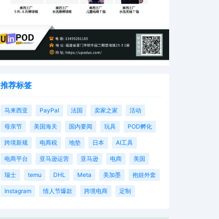
推荐标签
马来西亚
PayPal
法国
卖家之家
活动
母亲节
美国海关
国内要闻
玩具
POD孵化
跨境新规
电商税
地垫
日本
AI工具
电商平台
亚马逊运营
亚马逊
电商
美国
瑞士
temu
DHL
Meta
美加墨
抱娃外套
Instagram
情人节爆款
跨境电商
定制