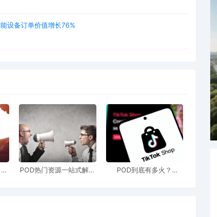
智能设备订单价值增长76%
售额
POD热门资源一站式解决
POD到底有多火？
站引
新手也能快速掌握行业资
TikTokshop双11狂揽920
！
讯
万单