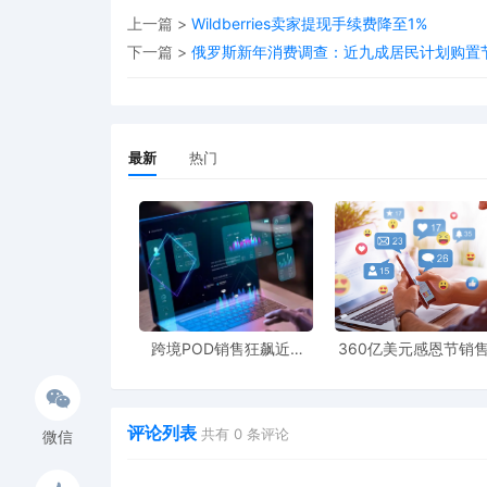
上一篇 >
Wildberries卖家提现手续费降至1%
下一篇 >
俄罗斯新年消费调查：近九成居民计划购置节
最新
热门
跨境POD销售狂飙近5
360亿美元感恩节销
倍，POD123助力卖家快
新纪录，POD123网
速入局
领卖家爆单新风潮
评论列表
共有
0
条评论
微信