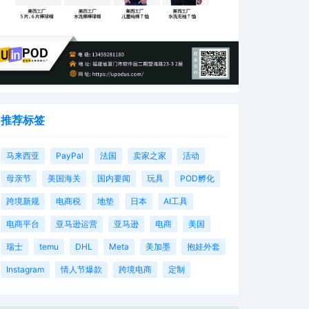
推荐标签
马来西亚
PayPal
法国
卖家之家
活动
母亲节
美国海关
国内要闻
玩具
POD孵化
跨境新规
电商税
地垫
日本
AI工具
电商平台
亚马逊运营
亚马逊
电商
美国
瑞士
temu
DHL
Meta
美加墨
抱娃外套
Instagram
情人节爆款
跨境电商
定制