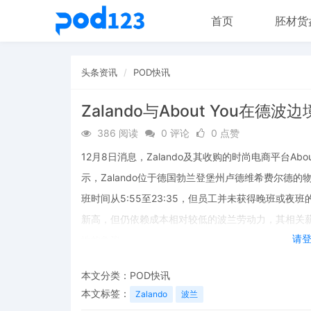
首页
胚材货
头条资讯
POD快讯
Zalando与About You在德
386 阅读
0 评论
0 点赞
12月8日消息，Zalando及其收购的时尚电商平台A
示，Zalando位于德国勃兰登堡州卢德维希费尔德
班时间从5:55至23:35，但员工并未获得晚班或夜班的
新高，但仍依赖成本相对较低的波兰劳动力，其相关
请
性的争议。
本文分类：
POD快讯
本文标签：
Zalando
波兰