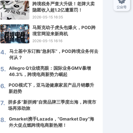
2
跨境税务严查大升级！老牌大卖
隐匿收入超1.2亿遭重罚！
2026-05-15 16:35
3
马斯克幼子虎头包爆火，POD跨
境官网迎来新商机
2026-05-15 16:16
马士基中东订舱“急刹车”，POD跨境业务何去
4.
何从？
Allegro Q1业绩亮眼：国际业务GMV暴增
5.
46.3%，跨境电商新势力崛起
POD模式下，亚马逊健康家居产品月销攀升
6.
新趋势
拼多多“新拼姆”自营品牌三季度出海，跨境市
7.
场再添劲旅
Gmarket携手Lazada，“Gmarket Day”海
8.
外大促点燃跨境电商新热潮！