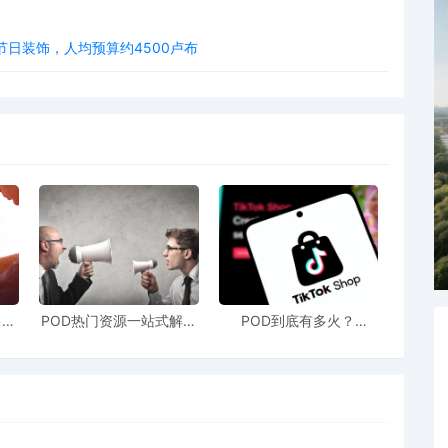
日装饰，人均预算约4500卢布
售额
POD热门资源一站式解决
POD到底有多火？
站引
新手也能快速掌握行业资
TikTokshop双11狂揽920
！
讯
万单