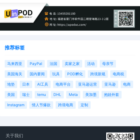
推荐标签
马来西亚
PayPal
法国
卖家之家
活动
母亲节
美国海关
国内要闻
玩具
POD孵化
跨境新规
电商税
地垫
日本
AI工具
电商平台
亚马逊运营
亚马逊
电商
美国
瑞士
temu
DHL
Meta
美加墨
抱娃外套
Instagram
情人节爆款
跨境电商
定制
关于我们