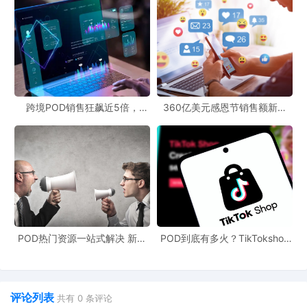
跨境POD销售狂飙近5倍，
360亿美元感恩节销售额新纪
POD123助力卖家快速入局
录，POD123网站引领卖家爆单
新风潮！
POD热门资源一站式解决 新手
POD到底有多火？TikTokshop
也能快速掌握行业资讯
双11狂揽920万单
评论列表
共有
0
条评论