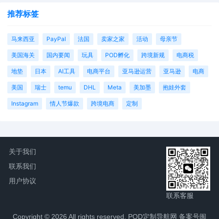
推荐标签
马来西亚
PayPal
法国
卖家之家
活动
母亲节
美国海关
国内要闻
玩具
POD孵化
跨境新规
电商税
地垫
日本
AI工具
电商平台
亚马逊运营
亚马逊
电商
美国
瑞士
temu
DHL
Meta
美加墨
抱娃外套
Instagram
情人节爆款
跨境电商
定制
关于我们
联系我们
用户协议
联系客服
Copyright © 2026 All rights reserved. POD定制导航网
备案号闽