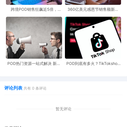
跨境POD销售狂飙近5倍，
360亿美元感恩节销售额新纪
POD123助力卖家快速入局
录，POD123网站引领卖家爆单
新风潮！
POD热门资源一站式解决 新手
POD到底有多火？TikTokshop
也能快速掌握行业资讯
双11狂揽920万单
评论列表
共有
0
条评论
暂无评论