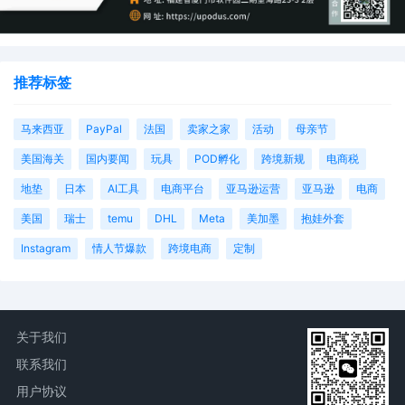
推荐标签
马来西亚
PayPal
法国
卖家之家
活动
母亲节
美国海关
国内要闻
玩具
POD孵化
跨境新规
电商税
地垫
日本
AI工具
电商平台
亚马逊运营
亚马逊
电商
美国
瑞士
temu
DHL
Meta
美加墨
抱娃外套
Instagram
情人节爆款
跨境电商
定制
关于我们
联系我们
用户协议