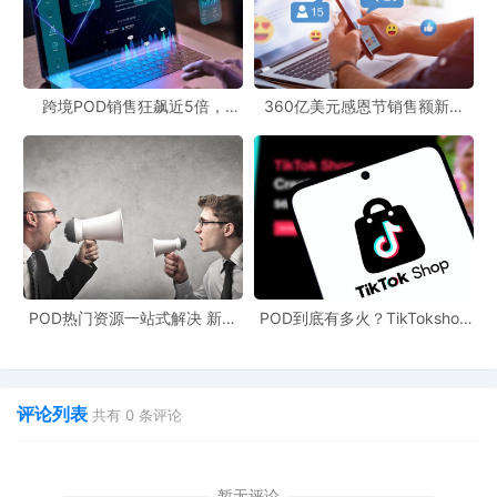
跨境POD销售狂飙近5倍，
360亿美元感恩节销售额新纪
POD123助力卖家快速入局
录，POD123网站引领卖家爆单
新风潮！
POD热门资源一站式解决 新手
POD到底有多火？TikTokshop
也能快速掌握行业资讯
双11狂揽920万单
评论列表
共有
0
条评论
暂无评论