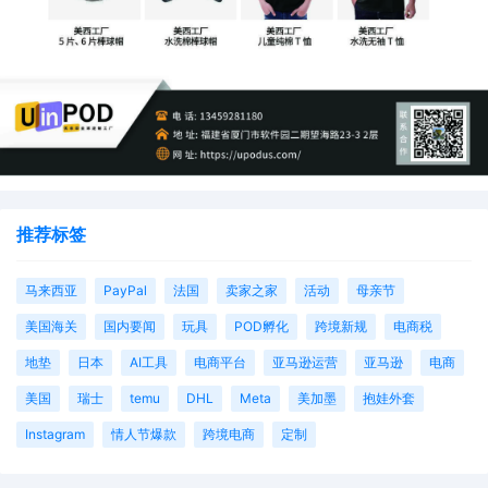
推荐标签
马来西亚
PayPal
法国
卖家之家
活动
母亲节
美国海关
国内要闻
玩具
POD孵化
跨境新规
电商税
地垫
日本
AI工具
电商平台
亚马逊运营
亚马逊
电商
美国
瑞士
temu
DHL
Meta
美加墨
抱娃外套
Instagram
情人节爆款
跨境电商
定制