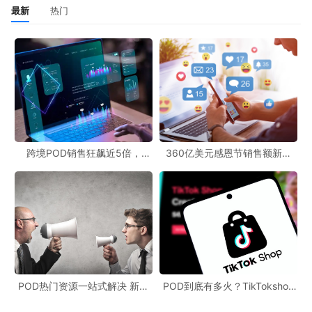
最新
热门
跨境POD销售狂飙近5倍，
360亿美元感恩节销售额新纪
POD123助力卖家快速入局
录，POD123网站引领卖家爆单
新风潮！
POD热门资源一站式解决 新手
POD到底有多火？TikTokshop
也能快速掌握行业资讯
双11狂揽920万单