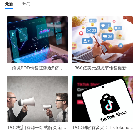
最新
热门
跨境POD销售狂飙近5倍，
360亿美元感恩节销售额新纪
POD123助力卖家快速入局
录，POD123网站引领卖家爆单
新风潮！
POD热门资源一站式解决 新手
POD到底有多火？TikTokshop
也能快速掌握行业资讯
双11狂揽920万单