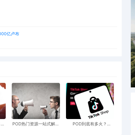
000亿卢布
售额
POD热门资源一站式解决
POD到底有多火？
站引
新手也能快速掌握行业资
TikTokshop双11狂揽920
！
讯
万单