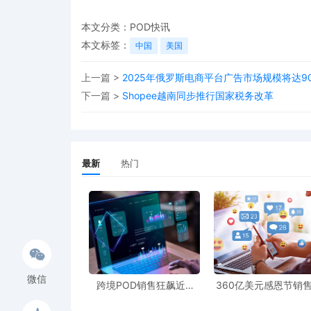
本文分类：
POD快讯
本文标签：
中国
美国
上一篇 >
2025年俄罗斯电商平台广告市场规模将达9
下一篇 >
Shopee越南同步推行国家税务改革
最新
热门
微信
跨境POD销售狂飙近5
360亿美元感恩节销
倍，POD123助力卖家快
新纪录，POD123网
速入局
领卖家爆单新风潮