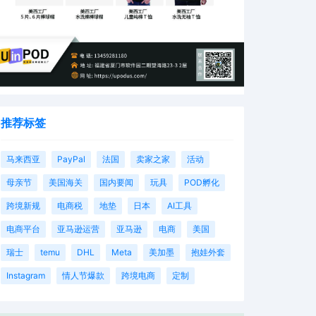
推荐标签
马来西亚
PayPal
法国
卖家之家
活动
母亲节
美国海关
国内要闻
玩具
POD孵化
跨境新规
电商税
地垫
日本
AI工具
电商平台
亚马逊运营
亚马逊
电商
美国
瑞士
temu
DHL
Meta
美加墨
抱娃外套
Instagram
情人节爆款
跨境电商
定制