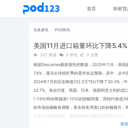
首页
胚材货
头条资讯
POD快讯
美国11月进口箱量环比下降5.4%
337 阅读
0 评论
0 点赞
根据Descartes最新报告的数据，2025年11月，美
7.8%，显示出传统旺季的需求未达预期。其中，从中国的进
2024年7月的历史峰值102.3万TEU下降了30.3
32.7%。来自印度、韩国、日本、德国和意大利的进口
(-7.9%)和休斯顿港(-10%)的跌幅明显，而纽约
的市场份额略有调整，美东和美湾港口的份额微升，
但未出现拥堵情况，西海岸的长滩港延误增至0.4天
请
的趋势。