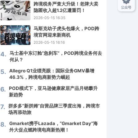
2
跨境税务严查大升级！老牌大卖
隐匿收入超1.2亿遭重罚！
2026-05-15 16:35
3
马斯克幼子虎头包爆火，POD跨
境官网迎来新商机
2026-05-15 16:16
马士基中东订舱“急刹车”，POD跨境业务何去
4.
何从？
Allegro Q1业绩亮眼：国际业务GMV暴增
5.
46.3%，跨境电商新势力崛起
POD模式下，亚马逊健康家居产品月销攀升
6.
新趋势
拼多多“新拼姆”自营品牌三季度出海，跨境市
7.
场再添劲旅
Gmarket携手Lazada，“Gmarket Day”海
8.
外大促点燃跨境电商新热潮！