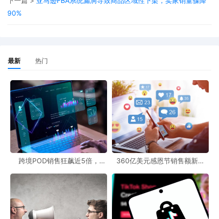
下一篇 >
亚马逊FBA系统漏洞导致商品区域性下架，卖家销量骤降
90%
最新
热门
跨境POD销售狂飙近5倍，
360亿美元感恩节销售额新纪
POD123助力卖家快速入局
录，POD123网站引领卖家爆单
新风潮！