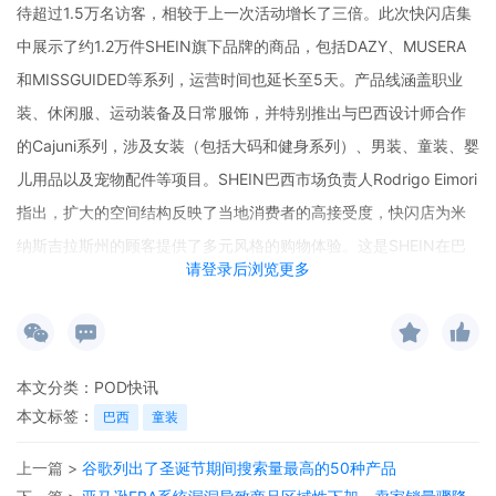
待超过1.5万名访客，相较于上一次活动增长了三倍。此次快闪店集
中展示了约1.2万件SHEIN旗下品牌的商品，包括DAZY、MUSERA
和MISSGUIDED等系列，运营时间也延长至5天。产品线涵盖职业
装、休闲服、运动装备及日常服饰，并特别推出与巴西设计师合作
的Cajuni系列，涉及女装（包括大码和健身系列）、男装、童装、婴
儿用品以及宠物配件等项目。SHEIN巴西市场负责人Rodrigo Eimori
指出，扩大的空间结构反映了当地消费者的高接受度，快闪店为米
纳斯吉拉斯州的顾客提供了多元风格的购物体验。这是SHEIN在巴
请登录后浏览更多
西的第四家快闪店，之前已在萨尔瓦多、戈亚尼亚和阿雷格里港设
立，品牌在巴西的快闪店总数已达12家。
本文分类：
POD快讯
本文标签：
巴西
童装
上一篇 >
谷歌列出了圣诞节期间搜索量最高的50种产品