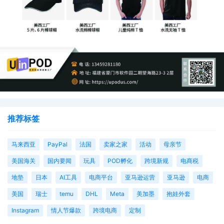
推荐标签
马来西亚
PayPal
法国
卖家之家
活动
母亲节
美国海关
国内要闻
玩具
POD孵化
跨境新规
电商税
地垫
日本
AI工具
电商平台
亚马逊运营
亚马逊
电商
美国
瑞士
temu
DHL
Meta
美加墨
抱娃外套
Instagram
情人节爆款
跨境电商
定制