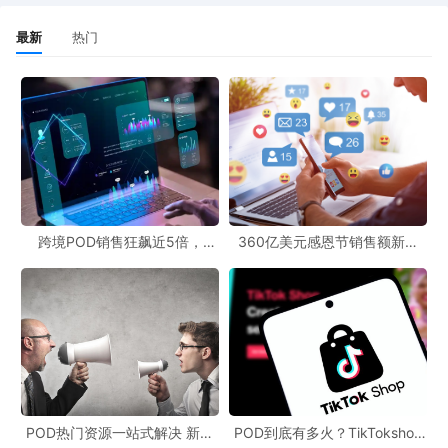
最新
热门
跨境POD销售狂飙近5倍，
360亿美元感恩节销售额新纪
POD123助力卖家快速入局
录，POD123网站引领卖家爆单
新风潮！
POD热门资源一站式解决 新手
POD到底有多火？TikTokshop
也能快速掌握行业资讯
双11狂揽920万单