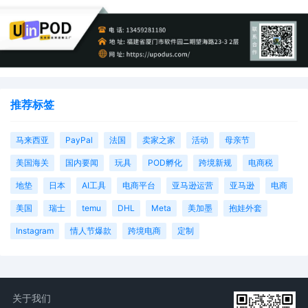
推荐标签
马来西亚
PayPal
法国
卖家之家
活动
母亲节
美国海关
国内要闻
玩具
POD孵化
跨境新规
电商税
地垫
日本
AI工具
电商平台
亚马逊运营
亚马逊
电商
美国
瑞士
temu
DHL
Meta
美加墨
抱娃外套
Instagram
情人节爆款
跨境电商
定制
关于我们