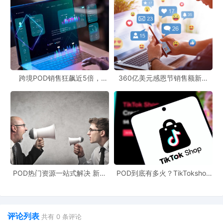
跨境POD销售狂飙近5倍，
360亿美元感恩节销售额新纪
POD123助力卖家快速入局
录，POD123网站引领卖家爆单
新风潮！
POD热门资源一站式解决 新手
POD到底有多火？TikTokshop
也能快速掌握行业资讯
双11狂揽920万单
评论列表
共有
0
条评论