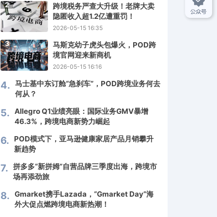
2
跨境税务严查大升级！老牌大卖
隐匿收入超1.2亿遭重罚！
2026-05-15 16:35
3
马斯克幼子虎头包爆火，POD跨
境官网迎来新商机
2026-05-15 16:16
马士基中东订舱“急刹车”，POD跨境业务何去
4.
何从？
Allegro Q1业绩亮眼：国际业务GMV暴增
5.
46.3%，跨境电商新势力崛起
POD模式下，亚马逊健康家居产品月销攀升
6.
新趋势
拼多多“新拼姆”自营品牌三季度出海，跨境市
7.
场再添劲旅
Gmarket携手Lazada，“Gmarket Day”海
8.
外大促点燃跨境电商新热潮！