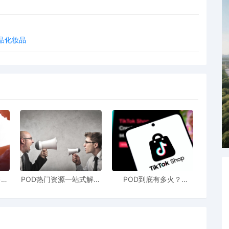
健品化妆品
售额
POD热门资源一站式解决
POD到底有多火？
站引
新手也能快速掌握行业资
TikTokshop双11狂揽920
！
讯
万单