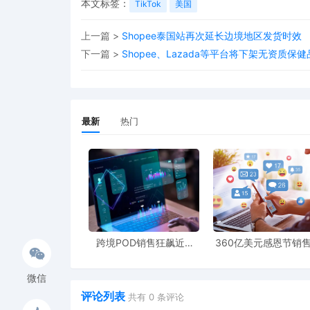
本文标签：
TikTok
美国
上一篇 >
Shopee泰国站再次延长边境地区发货时效
下一篇 >
Shopee、Lazada等平台将下架无资质保
最新
热门
跨境POD销售狂飙近5
360亿美元感恩节销
倍，POD123助力卖家快
新纪录，POD123网
速入局
领卖家爆单新风潮
微信
评论列表
共有
0
条评论