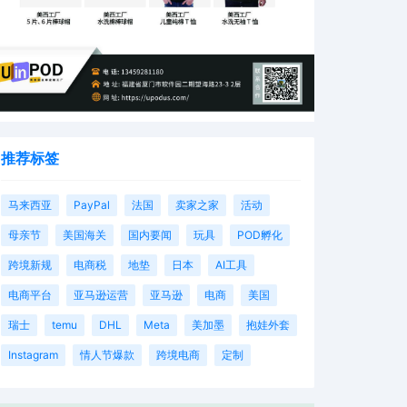
推荐标签
马来西亚
PayPal
法国
卖家之家
活动
母亲节
美国海关
国内要闻
玩具
POD孵化
跨境新规
电商税
地垫
日本
AI工具
电商平台
亚马逊运营
亚马逊
电商
美国
瑞士
temu
DHL
Meta
美加墨
抱娃外套
Instagram
情人节爆款
跨境电商
定制