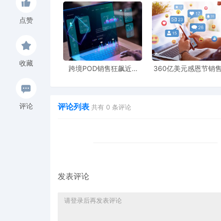
在汽车产业转型升级中的核心作用。可以预见，未来
点赞
级。
在全球经济相互交融的大背景下，跨境电商POD模式
从业者还是汽车半导体相关企业，都应敏锐捕捉市场
收藏
跨境POD销售狂飙近5
360亿美元感恩节销
倍，POD123助力卖家快
新纪录，POD123网
速入局
领卖家爆单新风潮
评论列表
评论
共有
0
条评论
发表评论