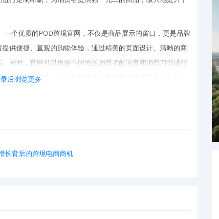
体。一个优质的POD跨境官网，不仅是商品展示的窗口，更是品牌
者提供便捷、直观的购物体验，通过精美的页面设计、清晰的商
买。同时，官网可以根据不同地区消费者的语言和消费习惯进行
据统计和分析功能，商家能够深入了解消费者的购买偏好和行为
登录后浏览更多
争力的关键一步。通过与各大知名的跨境电商平台实现对接，
球客户群体。不同的电商平台具有不同的用户特点和市场定位，
一平台的依赖，提高业务的稳定性和抗风险能力。同时，电商平
场增长背后的跨境电商商机
务机制，与这些平台对接可以借助其优势资源，提升自身的运营
。根据TrendForce集邦咨询的最新调查，随着全球汽车产业
2024年的约677亿美元增长至2029年的近969亿美元，
断提高将持续增加对车用芯片的需求，这一增长趋势强调了半导体