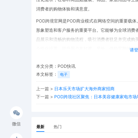
消费者的购物体验和满意度。
POD跨境官网是POD商业模式在网络空间的重要载
形象塑造和客户服务的重要平台。它能够为全球消费
品展示和流畅的购物流程，吸引消费者驻足并完成购
个性化设置，提升用户友好度。另外，借助官网的数
请
习惯，从而精准地调整商品策略和营销方案。
本文分类：
POD快讯
而POD电商平台对接则是扩大业务范围、提升市场竞
本文标签：
电子
POD商家能够快速拓宽销售渠道，接触到更广泛的全
对接多个平台可以实现多元化的市场覆盖，降低对单
上一篇 >
日本乐天市场扩大海外商家招商
下一篇 >
POD跨境社区聚焦：日本美容健康家电市
台通常拥有完善的物流配送体系、支付系统和客户服
效率和服务质量。
与此同时，全球汽车产业也在经历着一场前所未有的变革
微信
最新
热门
加速向电动化和智能化转型，车用半导体市场规模预计将从
期间的复合年增长率为7.4%。汽车电子化程度的不