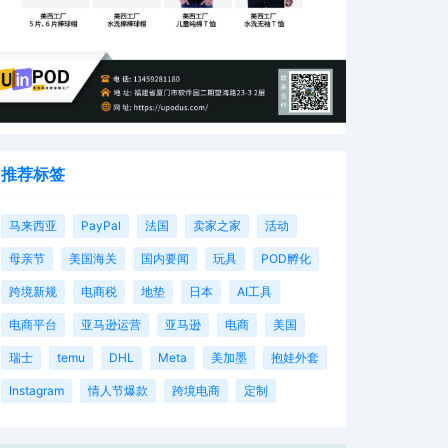
推荐标签
马来西亚
PayPal
法国
卖家之家
活动
母亲节
美国海关
国内要闻
玩具
POD孵化
跨境新规
电商税
地垫
日本
AI工具
电商平台
亚马逊运营
亚马逊
电商
美国
瑞士
temu
DHL
Meta
美加墨
抱娃外套
Instagram
情人节爆款
跨境电商
定制