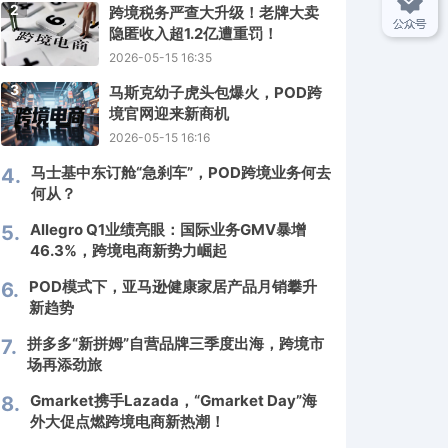
2
跨境税务严查大升级！老牌大卖
隐匿收入超1.2亿遭重罚！
2026-05-15 16:35
3
马斯克幼子虎头包爆火，POD跨
境官网迎来新商机
2026-05-15 16:16
马士基中东订舱“急刹车”，POD跨境业务何去
4.
何从？
Allegro Q1业绩亮眼：国际业务GMV暴增
5.
46.3%，跨境电商新势力崛起
POD模式下，亚马逊健康家居产品月销攀升
6.
新趋势
拼多多“新拼姆”自营品牌三季度出海，跨境市
7.
场再添劲旅
Gmarket携手Lazada，“Gmarket Day”海
8.
外大促点燃跨境电商新热潮！