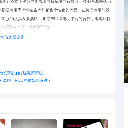
d，按需印刷）模式正逐渐成为跨境电商领域的新趋势。POD资源网站为
够根据市场需求快速生产和销售个性化的产品。在跨境市场前景
台对接纳入其发展战略。通过与POD电商平台的合作，泡泡玛特
步拓展其在全球市场的影响力。
登录后浏览更多
象印刷在各种商品上，如T恤、杯子、手机壳等，满足不同消费者
存成本，还能够快速响应市场变化，提高品牌的市场适应性。通
品推向全球市场，吸引更多的国际消费者，提升用户参与度和品
场增长背后的跨境电商商机
通过构建围绕IP的生态体系和考虑与POD电商平台对接，泡泡
权滥用，POD商家如何应对？
来更多优质的产品和体验。