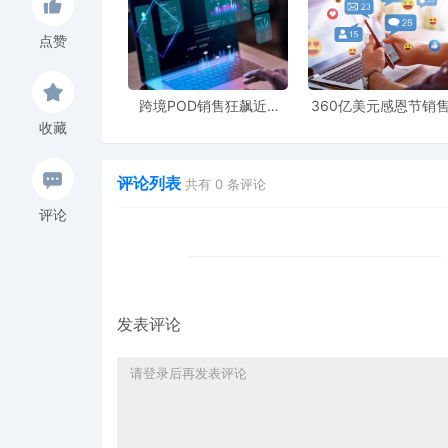
点赞
跨境POD销售狂飙近5
360亿美元感恩节销
倍，POD123助力卖家快
新纪录，POD123网
收藏
速入局
领卖家爆单新风潮
评论列表
共有
0
条评论
评论
发表评论