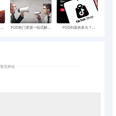
售额
POD热门资源一站式解决
POD到底有多火？
站引
新手也能快速掌握行业资
TikTokshop双11狂揽920
！
讯
万单
暂无评论