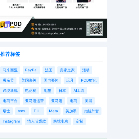
推荐标签
马来西亚
PayPal
法国
卖家之家
活动
母亲节
美国海关
国内要闻
玩具
POD孵化
跨境新规
电商税
地垫
日本
AI工具
电商平台
亚马逊运营
亚马逊
电商
美国
瑞士
temu
DHL
Meta
美加墨
抱娃外套
Instagram
情人节爆款
跨境电商
定制