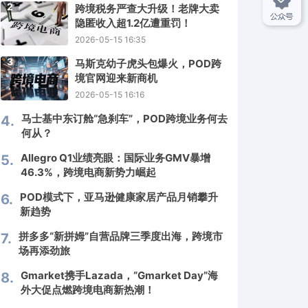
2
跨境税务严查大升级！老牌大卖
隐匿收入超1.2亿遭重罚！
2026-05-15 16:35
3
马斯克幼子虎头包爆火，POD跨
境官网迎来新商机
2026-05-15 16:16
马士基中东订舱“急刹车”，POD跨境业务何去
4.
何从？
Allegro Q1业绩亮眼：国际业务GMV暴增
5.
46.3%，跨境电商新势力崛起
POD模式下，亚马逊健康家居产品月销攀升
6.
新趋势
拼多多“新拼姆”自营品牌三季度出海，跨境市
7.
场再添劲旅
Gmarket携手Lazada，“Gmarket Day”海
8.
外大促点燃跨境电商新热潮！