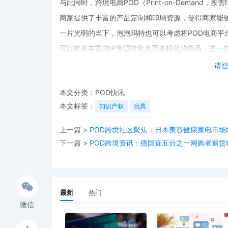
与此同时，跨境电商POD（Print-on-Deman
商家提供了丰富的产品定制和印刷资源，使得商家能
一片光明的当下，泡泡玛特也可以考虑将POD电商平
可以将其丰富的IP资源转化为更多样化的商品，进一
请
例如，泡泡玛特可以利用POD模式，将其热门IP形
的个性化需求。这种按需印刷的模式不仅可以降低库
本文分类：
POD快讯
过POD电商平台对接，泡泡玛特可以将这些个性化商
本文标签：
知识产权
玩具
牌粘性。
上一篇 >
POD跨境社区聚焦：日本美容健康家电市
泡泡玛特扩大IP组合的举措是其品牌发展的重要一步。
下一篇 >
POD跨境资讯：德国近五分之一网购者退货
玛特有望在全球市场上取得更大的成功，为消费者带
最新
热门
微信