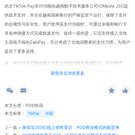
此次TikTok Pay支付功能由越南数字技术服务公司IOMedia JSC提
供技术支持，并且在越南国家银行的严格监管下运行，保障了支付
的合规性与安全性。用户使用该支付功能时，可通过余额和银行卡
等多种便捷方式完成快速支付。值得一提的是，它还支持接入当地
主流电子钱包ZaloPay，充分考虑了当地消费者的支付习惯，为用户
提供了更多选择。
这一举动与字节跳动旗下抖音支付的战略布局相呼应。在中国市
场，抖音支付已扩展至线下场景，还于今年8月成为苹果App Store
请登录后浏览更多
中国区第四种官方支付方式。分析人士指出，TikTok Pay的推出将
进一步增强TikTok平台在东南亚市场的交易闭环能力，为电商业务
的本地化运营提供了坚实的基础设施支持。对于跨境电商卖家而
本文分类：
POD快讯
言，这意味着在东南亚市场的销售流程将更加顺畅，交易效率有望
本文标签：
TikTok
中国
大幅提升。
上一篇 >
家得宝250亿线上销售背后：POD商业模式的新思考
在跨境电商POD（按需印刷）方面，随着TikTok等平台电商业务的