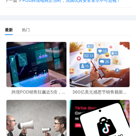
下一篇 >
POD跨境电商正当时，法国玩具安全警示不可忽视！
发展，也可能迎来新的机遇。POD模式能够根据订单需求进行个性
化生产，减少库存压力，与跨境电商的发展趋势相契合。同时，市
场上也出现了一些免费POD工具，为中小卖家提供了降低成本、提
最新
热门
升效率的途径，卖家可以借助这些工具更好地适应跨境电商市场的
变化。关注跨境最新动态，把握TikTok Pay等新举措带来的机遇，
将有助于跨境电商从业者在竞争激烈的市场中占据优势。
跨境POD销售狂飙近5倍，
360亿美元感恩节销售额新纪
POD123助力卖家快速入局
录，POD123网站引领卖家爆单
新风潮！