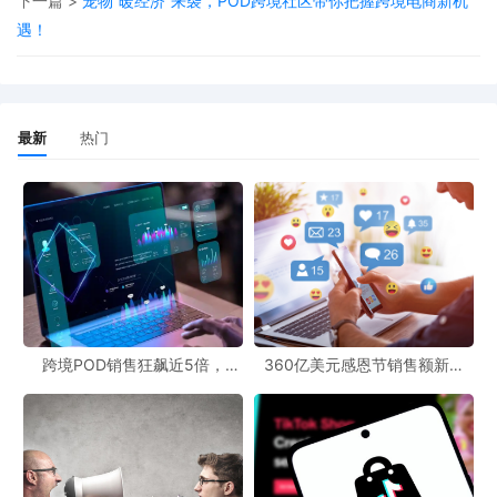
下一篇 >
宠物“暖经济”来袭，POD跨境社区带你把握跨境电商新机
环比增长30.1%，其中耐克品牌的流量增幅更是达到了62.4%，这可
遇！
能与巴西人热爱运动的文化传统以及运动健身意识的提升有关。珠
宝与腕表类也有23.1%的增长，电子家电类增长16.8%。然而，礼品
与鲜花、母婴及工具配件品类则分别出现了70.2%、45.8%和34.3%
最新
热门
的显著下滑，需要相关商家深入分析原因，调整营销策略。
在这样的巴西电商市场大背景下，POD（Print-on-Demand，按需
印刷）商业模式和POD跨境社区蕴含着巨大的发展潜力。对于想要
进入巴西市场或者开拓更多跨境市场的商家来说，POD模式具有独
特的优势。POD模式允许商家根据客户的订单需求进行定制化生
产，无需提前大量备货，大大降低了库存成本和风险。这对于在巴
西这样市场需求变化较快的地区开展业务尤为重要。
跨境POD销售狂飙近5倍，
360亿美元感恩节销售额新纪
POD123助力卖家快速入局
录，POD123网站引领卖家爆单
POD跨境社区可以为商家、设计师和供应商提供一个交流和合作的
新风潮！
平台。在社区中，商家可以找到合适的POD资源网站，获取各类定
制化产品的生产服务，同时还能与其他从业者分享经验、获取市场
信息。通过POD跨境社区，商家能够更好地了解巴西及其他跨境市