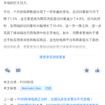
市场的巨大活力。
不过，11月的电商数据出现了一些有趣的变化。总访问量较10月下
降了1.3%，这主要是因为网页浏览器访问量减少了4.8%。但与此同
时，应用端的访问量却大幅增长了10.6%，这一升一降之间，进一步
巩固了移动端在巴西电商中的主导地位。如今，消费者更倾向于通
过手机应用来浏览和购买商品，这也给电商平台和商家提出了新的
挑战和机遇，需要更加注重移动端的用户体验和功能优化。
从平台竞争格局来看，巴西十大电商企业占据了总用户量的57.5%，
请登录后浏览更多
市场集中度较高。其中，Mercado Libre（美客多）以15.3%的市场
份额稳居首位，展现出强大的竞争力。Shopee和亚马逊分别以
11.6%和10.4%的份额位列第二和第三。这些头部平台凭借其丰富的
本文分类：
POD快讯
商品种类、便捷的购物流程和良好的售后服务，吸引了大量消费
本文标签：
Mercado Libre
巴西
者。
上一篇 >
POD跨境电商正当时，法国玩具安全警示不可忽视！
在品类表现方面，各品类呈现出明显的分化。运动品类表现亮眼，