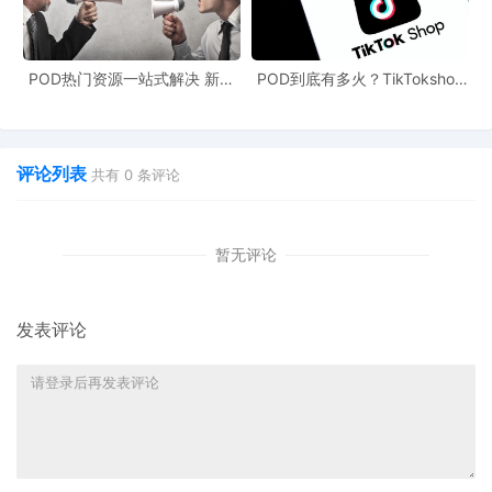
场的消费者需求和喜好，开发出更符合市场需求的定制化产品，从
而在激烈的竞争中脱颖而出。
POD热门资源一站式解决 新手
POD到底有多火？TikTokshop
也能快速掌握行业资讯
双11狂揽920万单
展望跨境市场前景，随着全球电商市场的不断发展和消费者对个性
化产品需求的增加，POD商业模式有望在巴西及其他跨境市场迎来
更广阔的发展空间。商家如果能够抓住这一机遇，结合巴西电商市
评论列表
共有
0
条评论
场的特点，充分利用POD跨境社区和POD资源网站，有望在跨境电
商领域取得新的突破。
暂无评论
发表评论