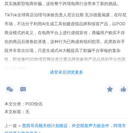
其实施新型电商诈骗，这给整个跨境电商行业带来了新的挑战。
TikTok全球商店治理与体验负责人尼古拉斯·瓦尔德曼揭露，在印尼
市场，不法分子利用AI生成工具创建虚假品牌和假冒产品，以POD
商业模式的名义，在电商平台上进行虚假宣传，诱骗用户购买不存
在的商品后便卷款潜逃，这种行为已构成有组织犯罪。此类欺诈手
段并非首次出现，只是生成式AI大幅提高了欺骗平台审核的复杂
性，即使像POD跨境官网这类注重品牌形象和产品品质的平台也面
临潜在威胁。
请登录后浏览更多
虽然POD商业模式本身具有按需生产、降低库存风险等优势，但在
新型诈骗面前也显得脆弱。这类诈骗不仅影响消费者的购物体验和
信任度，还严重干扰了跨境电商行业的正常秩序。对于POD跨境官
本文分类：
POD快讯
网的卖家来说，账户存在被不法分子利用虚假交易等手段自动清空
本文标签：无
资金的风险。
上一篇 >
墨西哥高额关税计划推迟，外交部发声力挺合作，跨境市
为应对这一挑战，电商平台正积极采用“以AI对抗AI”的策略。TikTok