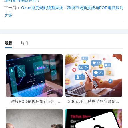
场前景与挑战并存！
结合人工审核与AI工具检测虚假账户和广告，并借助外部公司进行
下一篇 >
Ozon退货规则调整风波：跨境市场新挑战与POD电商应对
奢侈品真伪鉴定；亚马逊则于去年三月推出AI工具追踪假冒产品和
之策
侵权信息，共同提升平台治理能力。POD跨境官网也应借鉴这些经
验，加强技术防范，保障卖家和消费者的权益。同时，卖家们也需
时刻关注跨境最新动态，提高自身的风险防范意识，避免成为诈骗
最新
热门
的受害者。
跨境POD销售狂飙近5倍，
360亿美元感恩节销售额新纪
POD123助力卖家快速入局
录，POD123网站引领卖家爆单
新风潮！