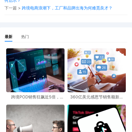
提升10%，能源消耗降低15%。
何启示？
下一篇 >
跨境电商浪潮下，工厂和品牌出海为何难觅良才？
然而，技术革新带来红利的同时，也带来了沉重的成本压力。2025
年二季度财报显示，亚马逊销售及管理费用占营收比例攀升至
19.7%，较2021年上升3.2个百分点，严重挤压了利润空间。此次裁
最新
热门
员预计每年可节省超80亿美元人力成本，推动AWS利润率提升3 - 5
个百分点。
作为人均GDP超12万美元的富裕国家，卢森堡的就业市场对裁员高
度敏感。此次亚马逊裁员事件不仅冲击了当地数字经济产业链，还
引发了各界对跨国企业税收优惠政策的反思。当跨国企业为了自身
战略转型而进行大规模裁员时，当地政府此前给予的优惠政策是否
真的实现了共赢？
跨境POD销售狂飙近5倍，
360亿美元感恩节销售额新纪
POD123助力卖家快速入局
录，POD123网站引领卖家爆单
亚马逊卢森堡裁员事件，堪称AI时代企业战略调整与就业结构变革
新风潮！
的典型缩影。在跨境电商的大舞台上，当技术效率与人文关怀、全
球布局与本地责任产生冲突时，如何构建一种既能推动企业发展，
又能保障员工权益和当地经济稳定的包容性增长模式，将成为所有