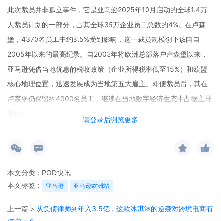
此次裁员并非孤立事件，它是亚马逊2025年10月启动的全球1.4万
人裁员计划的一部分，占其全球35万企业员工总数的4%。在卢森
堡，4370名员工中约8.5%受到影响，这一裁员规模创下该国自
2005年以来的最高纪录。自2003年将欧洲总部落户卢森堡以来，
亚马逊凭借当地优惠的税收政策（企业所得税率低至15%）和欧盟
核心地理位置，迅速发展成为当地第五大雇主。即便裁员后，其在
卢森堡仍保留约4000名员工，继续在当地数字经济生态中占据主导
地位。
请登录后浏览更多
亚马逊此次决策的背后，是其激进的AI战略转型。2025年，公司计
划在AI基础设施领域投入1000亿至1185亿美元，这一数额相当于其
年总收入的六分之一。目前，这一巨额投资已初见成效。AWS云服
本文分类：
POD快讯
务二季度营收达309亿美元，同期增长17.5%，营业利润突破105亿
本文标签：
亚马逊
亚马逊欧洲站
美元；AI购物助手Rufus覆盖六大欧洲市场，为平台贡献了35%的销
售额；全球物流中心部署的AI调度系统DeepFleet使机器人行进效率
上一篇 >
从负债律师到年入3.5亿，这款冰淇淋的逆袭对跨境电商有