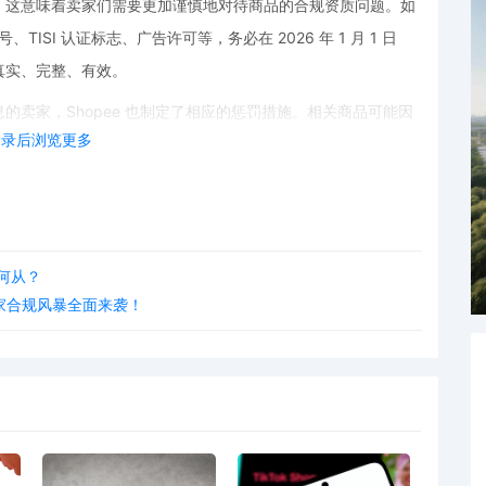
。这意味着卖家们需要更加谨慎地对待商品的合规资质问题。如
ISI 认证标志、广告许可等，务必在 2026 年 1 月 1 日
真实、完整、有效。
卖家，Shopee 也制定了相应的惩罚措施。相关商品可能因
登录后浏览更多
或限制销售。若情节严重，平台有权对卖家的账户进行罚分，甚
疑是巨大的损失，不仅可能导致销售额下降，还会影响店铺的信
要。POD123是获取此类信息的重要渠道，卖家们可以在上面
何从？
应对挑战。此外，免费 POD 工具也能帮助卖家更高效地管理
家合规风暴全面来袭！
，只有紧跟政策步伐，做好合规经营，才能在 Shopee 泰国