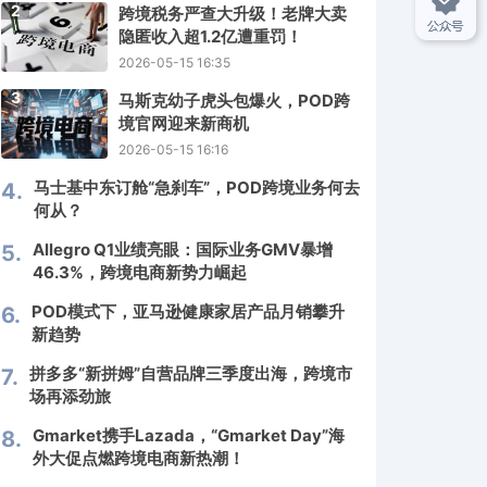
2
跨境税务严查大升级！老牌大卖
隐匿收入超1.2亿遭重罚！
2026-05-15 16:35
3
马斯克幼子虎头包爆火，POD跨
境官网迎来新商机
2026-05-15 16:16
马士基中东订舱“急刹车”，POD跨境业务何去
4.
何从？
Allegro Q1业绩亮眼：国际业务GMV暴增
5.
46.3%，跨境电商新势力崛起
POD模式下，亚马逊健康家居产品月销攀升
6.
新趋势
拼多多“新拼姆”自营品牌三季度出海，跨境市
7.
场再添劲旅
Gmarket携手Lazada，“Gmarket Day”海
8.
外大促点燃跨境电商新热潮！