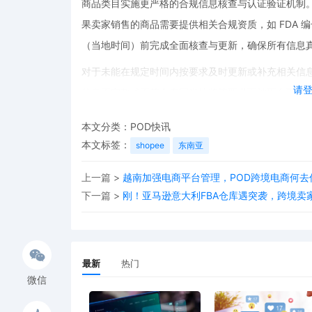
商品类目实施更严格的合规信息核查与认证验证机制
果卖家销售的商品需要提供相关合规资质，如 FDA 编号、T
（当地时间）前完成全面核查与更新，确保所有信息
对于未能在规定时间内按要求及时更新或补充相关信息的
请
信息不完整或不符合泰国当地监管要求而被平台下架
至视情况采取冻结账户等措施。这对于卖家来说，无
本文分类：
POD快讯
誉。
本文标签：
shopee
东南亚
对于广大跨境卖家而言，及时了解跨境最新动态至关重
上一篇 >
越南加强电商平台管理，POD跨境电商何去
及时掌握平台政策的变化，与其他卖家交流经验，共同
下一篇 >
刚！亚马逊意大利FBA仓库遇突袭，跨境卖
店铺，提升运营效率。在这个竞争激烈的跨境电商市场中
站乃至整个跨境电商领域立足。
最新
热门
微信