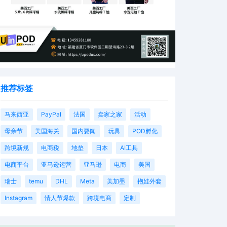
推荐标签
马来西亚
PayPal
法国
卖家之家
活动
母亲节
美国海关
国内要闻
玩具
POD孵化
跨境新规
电商税
地垫
日本
AI工具
电商平台
亚马逊运营
亚马逊
电商
美国
瑞士
temu
DHL
Meta
美加墨
抱娃外套
Instagram
情人节爆款
跨境电商
定制