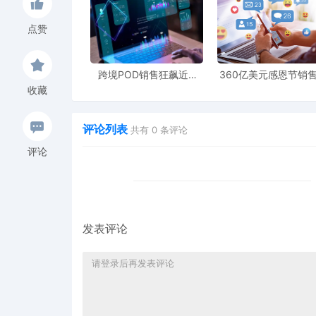
点赞
跨境POD销售狂飙近5
360亿美元感恩节销
倍，POD123助力卖家快
新纪录，POD123网
收藏
速入局
领卖家爆单新风潮
评论列表
共有
0
条评论
评论
发表评论