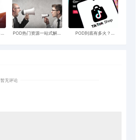
售额
POD热门资源一站式解决
POD到底有多火？
站引
新手也能快速掌握行业资
TikTokshop双11狂揽920
！
讯
万单
暂无评论