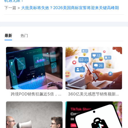
机遇无限！
下一篇 >
大批美标将失效？2026美国商标宣誓将迎来关键高峰期
非儿童产品为何被“误判”？
不少卖家纷纷吐槽自己的遭遇。一位卖家表示：“我一个卖普货的天
最新
热门
天被判为儿童玩具，前几个月是加拿大的很多链接都被判为儿童玩
具，申诉之后，现在又轮到美国，我这普通产品根本就没有kids、
baby等词汇啊。”遇到类似情况的卖家不在少数，“一样，今天刚被
误扫了几条链接，没什么销量的，直接下架删除了，不知道那个合
规性的提醒会不会消失”“我也是，一个纸质装饰，说我是儿童玩
具”等反馈不绝于耳。
据卖家们反映，触发该类绩效通知的原因往往并非实际违规，而是
跨境POD销售狂飙近5倍，
360亿美元感恩节销售额新纪
POD123助力卖家快速入局
录，POD123网站引领卖家爆单
亚马逊算法或关键词识别机制出现了偏差：
新风潮！
1. **标题或描述含敏感词汇**：
标题或描述中包含“Kids、Baby、Child、Boy、Girl、School”等词