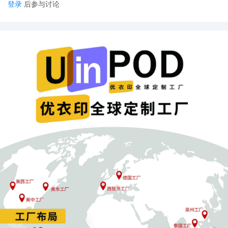
登录
后参与讨论
品，并计入账户绩效违规。所以，针对被误判的卖家，及时申诉至
关重要。
卖家：申诉困难
然而，不少卖家反馈这一波扫号申诉复杂。如果是Listing中包含敏
感词，如child、children、kid、toy、for children、for kids、
children‘s room等，直接通过后台“编辑商品信息”或上传库存文件模
板的方式删除或替换这些词汇，提交申诉相对容易通过。
有卖家称：“可以查看listing有没有关于baby kids等词汇，我之前加
拿大有个链接就有kids这个词被判了，申诉没过找了客服，客服说
链接里有关于儿童的词汇申诉不通过，删掉之后又重新提交申诉就
过了。”
但更多卖家是彻底排查标题、五点描述、A+页面、后台搜索关键词
都不存在敏感词汇，申诉就困难重重。有卖家表示：“晚上找资料修
改产品描述，标题，图片删除相关字样，然后提交申诉，被拒绝