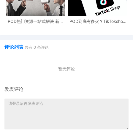
汇，即便产品本身面向成人，也可能被系统误认为适用于12岁以下
儿童。
POD热门资源一站式解决 新手
POD到底有多火？TikTokshop
2. **产品图片设计因素**：
也能快速掌握行业资讯
双11狂揽920万单
产品图片使用了明亮色彩、动物图案或迷你尺寸设计，容易被AI图
像识别模型归类为儿童用品。
评论列表
共有
0
条评论
3. **类目属性错填问题**：
类目属性错填，不小心归入儿童品类，或误选“适用12岁以下”。
暂无评论
4. **品类边界模糊情况**：
发表评论
某些品类天然存在模糊边界，如小号水杯、钥匙扣、毛绒挂件等，
虽主要消费群体为成人，但如果未明确标注适用年龄，极易被系
统“一刀切”。
一旦被判定为儿童产品，亚马逊会强制要求卖家提供CPC证书、第
三方实验室测试报告等文件。若无法及时提交，系统将直接下架商