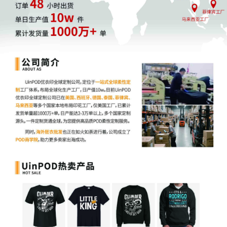
了，又提交了一次，又被拒绝了，现在不敢动了。”
有第三方检测机构结合近期亚马逊产品被误判为儿童玩具的成功申
诉案例，建议卖家可按以下流程高效解决，核心是整改商品信息 +
提交精准申诉：
1. **紧急整改商品信息**：
先排查并删除标题、详情页等内容里kids、child、toy等敏感词，同
时清理girls、cute这类易引发误判的词汇；再明确标注“本产品不适
用于12岁及以下儿童”，主图换成成人使用场景图，避开卡通配色等
儿童元素，同时调整类目，远离Toys & Games，选择成人爱好、办
公用品等对应类目。
2. **准备佐证材料**：
整理产品六面图、包装图和说明书，确保无儿童相关设计；导出成
人购买占比高的订单截图，若有产品检测报告也一并备好，若说明