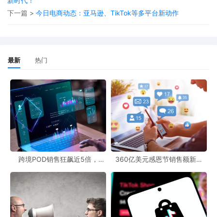
新时代！
延长账期意味着资金回笼变慢，对企业的资金链是巨大的考验。
下一篇 >
今日电商动态：亚马逊、TikTok等多平台新动作
可以预见，到2026年，海外仓行业的两极分化只会更明显。那些能
够扛住账期、承受资金压力的企业，将有机会继续扩张；而扛不住
的企业，很快就会被淘汰出局。海外仓不再只是简单的“仓”的生意，
最新
热门
而是对企业资金实力、运营节奏把控和市场判断力的综合考验。在
这场新的竞争中，跨境电商从业者需要密切关注海外仓的动态，以
适应不断变化的市场环境。
跨境POD销售狂飙近5倍，
360亿美元感恩节销售额新纪
POD123助力卖家快速入局
录，POD123网站引领卖家爆单
新风潮！