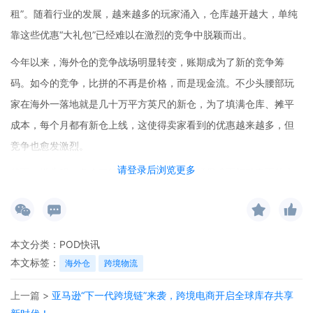
租”。随着行业的发展，越来越多的玩家涌入，仓库越开越大，单纯
靠这些优惠“大礼包”已经难以在激烈的竞争中脱颖而出。
今年以来，海外仓的竞争战场明显转变，账期成为了新的竞争筹
码。如今的竞争，比拼的不再是价格，而是现金流。不少头腰部玩
家在海外一落地就是几十万平方英尺的新仓，为了填满仓库、摊平
成本，每个月都有新仓上线，这使得卖家看到的优惠越来越多，但
竞争也愈发激烈。
请登录后浏览更多
然而，送头程、免仓租等传统优惠手段，已经很难再打动真正的大
卖。于是，一些海外仓开始直接比拼资金实力，对有一定货量的大
卖，账期一放就是3个月、甚至6个月。这一现象释放出一个清晰的
信号：海外仓正在从“卷价格”，进入“卷资金、卷账期”的新阶段。
本文分类：
POD快讯
这种转变既残酷又无奈。当越来越多的新玩家选择入局海外仓，实
本文标签：
海外仓
跨境物流
际上同时加入了两场战争。一场是重资产投入的军备竞赛，需要投
上一篇 >
亚马逊“下一代跨境链”来袭，跨境电商开启全球库存共享
入大量资金建设和运营仓库；另一场是持续消耗现金流的耐力战，