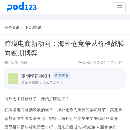
Togg
navig
头条资讯
POD快讯
跨境电商新动向：海外仓竞争从价格战转
向账期博弈
370 阅读
2025-12-24 11:17:44
定制印花冲浪手
查看主页
这家伙很懒，什么也没写！
海外仓不拼价格了，开始拼账期了？
在跨境电商蓬勃发展的当下，海外仓作为重要的物流环节，其竞争
态势正发生着显著变化。曾经，海外仓的竞争主要围绕价格展开，
最早拼的是头程海运费打折，后来升级成“头程减免 + 新客免仓