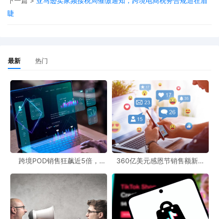
始数据为基础，全面核验真实销售额、可佐证成本与已申报数据之
下一篇 >
亚马逊卖家频接税局催缴通知，跨境电商税务合规迫在眉
睫
间的差异，准确评估自身的风险敞口。关键在于构建一套完整的“业
务真实性”证据链，系统地整理采购合同、付款凭证、物流单据、平
台收费账单等全套材料，以此来证明无票成本的业务实质。在此基
础上，卖家需要撰写专业的《情况说明》，主动与税务机关进行沟
最新
热门
通。其核心目标是争取适用更符合行业特点的“核定征收”方式，或者
在积极补税的前提下，争取减免罚款。
在应对过程中，卖家必须保持清醒的头脑，坚决避免一些危险的做
法。比如注销公司、胡乱填表或者虚开发票等行为，这些不仅无法
解决问题，反而会让情况变得更加糟糕。从长远来看，此次税务核
查风波标志着跨境电商行业依赖政策红利的粗放增长时代已经结
跨境POD销售狂飙近5倍，
360亿美元感恩节销售额新纪
束，全面合规化成为必然的发展方向。未来，跨境卖家的核心竞争
POD123助力卖家快速入局
录，POD123网站引领卖家爆单
新风潮！
力将体现在全球供应链的合规管理、财务数据的精细化运营，以及
与国内外复杂监管环境的适配能力上。只有将合规意识内化为企业
战略和运营体系的一部分，跨境卖家才能在新阶段构筑起可持续的