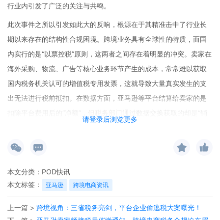
行业内引发了广泛的关注与共鸣。
此次事件之所以引发如此大的反响，根源在于其精准击中了行业长
期以来存在的结构性合规困境。跨境业务具有全球性的特质，而国
内实行的是“以票控税”原则，这两者之间存在着明显的冲突。卖家在
海外采购、物流、广告等核心业务环节产生的成本，常常难以获取
国内税务机关认可的增值税专用发票，这就导致大量真实发生的支
出无法进行税前抵扣。在数据方面，亚马逊等平台结算给卖家的是
扣除平台费用后的“净额”，但税务部门通过数据交换获取的却是“销
请登录后浏览更多
售总额”。如果卖家不能对这一巨大差额进行专业的说明和举证，就
会直接面临税务风险。一旦启动补税、征收滞纳金以及罚款程序，
企业的全部利润很可能被侵蚀殆尽，甚至资金链也会受到严重威
胁。
本文分类：
POD快讯
本文标签：
亚马逊
跨境电商资讯
面对这一严峻的趋势，系统化、专业化的应对策略成为跨境卖家的
唯一出路。卖家们应立即行动起来，以亚马逊后台的“交易报告”等原
上一篇 >
跨境视角：三省税务亮剑，平台企业偷逃税大案曝光！