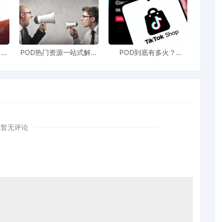
售额
POD热门资源一站式解决
POD到底有多火？
站引
新手也能快速掌握行业资
TikTokshop双11狂揽920
！
讯
万单
暂无评论