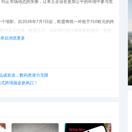
，纠正市场动态的失衡，让本土企业在更加公平的环境中参与竞
缩影。自2026年7月1日起，欧盟将统一对低于150欧元的跨
的时代正式结束。欧盟认为，目前实行的小额免税制度在一定程
登录后浏览更多
中处于不利地位。通过这一政策调整，欧盟希望能够重新平衡市
势支柱逐步削弱，超快时尚商业模式与欧洲消费者的购买行为在
，重新定义跨境电商和本土产业之间的竞争界限。对于跨境电商
用品成首选，数码类潜力无限
，以适应新的政策环境。而对于欧洲本土产业来说，这或许是一
业模式跨境掘金新风口！