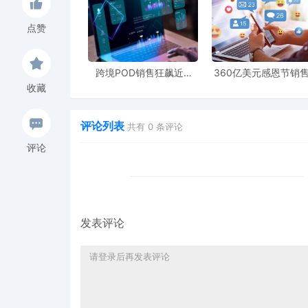
点赞
跨境POD销售狂飙近5
360亿美元感恩节销
倍，POD123助力卖家快
新纪录，POD123网
收藏
速入局
领卖家爆单新风潮
评论列表
共有
0
条评论
评论
发表评论