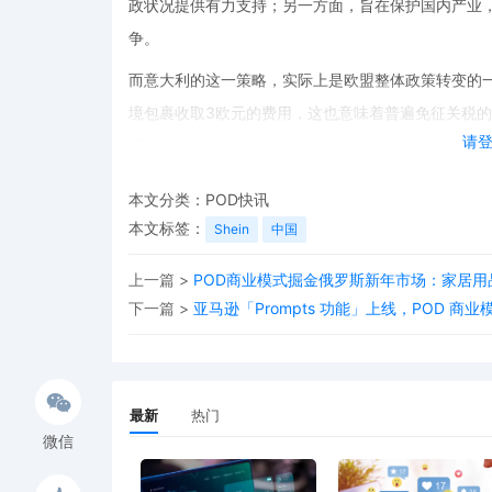
政状况提供有力支持；另一方面，旨在保护国内产业
争。
而意大利的这一策略，实际上是欧盟整体政策转变的一个
境包裹收取3欧元的费用，这也意味着普遍免征关税
请
度上扭曲了市场，使得本土企业在与跨境电商的竞争
场，让本土产业获得更多的发展机会。
本文分类：
POD快讯
随着低价、高速和关税优惠这三大跨境电商以往的优
本文标签：
Shein
中国
未来数年必将经历重塑。欧洲正通过一系列政策调整
上一篇 >
POD商业模式掘金俄罗斯新年市场：家居
企业而言，需要重新审视自身的商业模式和市场策略
下一篇 >
亚马逊「Prompts 功能」上线，POD 商
个迎来新发展机遇的转折点。
最新
热门
微信