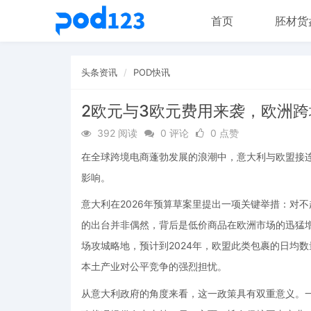
首页
胚材货
头条资讯
POD快讯
2欧元与3欧元费用来袭，欧洲
392 阅读
0 评论
0 点赞
在全球跨境电商蓬勃发展的浪潮中，意大利与欧盟接
影响。
意大利在2026年预算草案里提出一项关键举措：对不
的出台并非偶然，背后是低价商品在欧洲市场的迅猛增长
场攻城略地，预计到2024年，欧盟此类包裹的日均数
本土产业对公平竞争的强烈担忧。
从意大利政府的角度来看，这一政策具有双重意义。