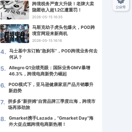
2
跨境税务严查大升级！老牌大卖
隐匿收入超1.2亿遭重罚！
2026-05-15 16:35
3
马斯克幼子虎头包爆火，POD跨
境官网迎来新商机
2026-05-15 16:16
马士基中东订舱“急刹车”，POD跨境业务何去
4.
何从？
Allegro Q1业绩亮眼：国际业务GMV暴增
5.
46.3%，跨境电商新势力崛起
POD模式下，亚马逊健康家居产品月销攀升
6.
新趋势
拼多多“新拼姆”自营品牌三季度出海，跨境市
7.
场再添劲旅
Gmarket携手Lazada，“Gmarket Day”海
8.
外大促点燃跨境电商新热潮！