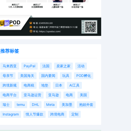
推荐标签
马来西亚
PayPal
法国
卖家之家
活动
母亲节
美国海关
国内要闻
玩具
POD孵化
跨境新规
电商税
地垫
日本
AI工具
电商平台
亚马逊运营
亚马逊
电商
美国
瑞士
temu
DHL
Meta
美加墨
抱娃外套
Instagram
情人节爆款
跨境电商
定制