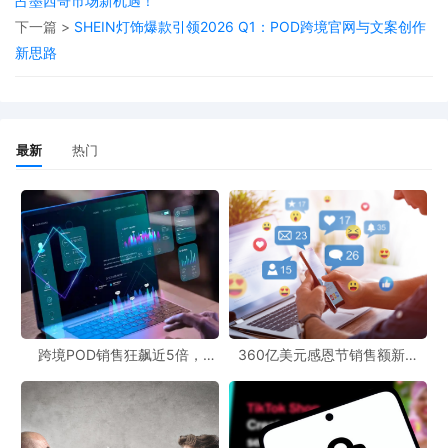
占墨西哥市场新机遇！
易。此次功能更新不仅改善了用户体验，也显示了平台优化跨境交
下一篇 >
SHEIN灯饰爆款引领2026 Q1：POD跨境官网与文案创作
易环境的决心。对于那些希望通过POD跨境官网和POD跨境社区布
新思路
局日本市场的电商从业者来说，这无疑是一个好消息。未来，
Mercari可能还会推出多语言客服等更多适配跨境卖家的功能，为他
们提供更便捷、安全的交易条件。
最新
热门
在跨境电商行业，实时掌握跨境最新动态至关重要。Mercari此次的
升级，为其他电商平台提供了一个优秀的范例，也让我们看到了跨
境电商服务体系不断完善的趋势。对于从业者来说，及时了解这些
动态，能够更好地把握市场机遇，在激烈的竞争中脱颖而出。
跨境POD销售狂飙近5倍，
360亿美元感恩节销售额新纪
POD123助力卖家快速入局
录，POD123网站引领卖家爆单
新风潮！