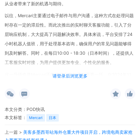
从业者带来了新的机遇与期待。
以往，Mercari主要通过电子邮件与用户沟通，这种方式在处理问题
时存在一定的滞后性。而此次推出的实时聊天客服功能，引入了分
层响应机制，大大提高了问题解决效率。具体来说，平台安排了24
小时机器人值班，用于处理基本咨询，确保用户的常见问题能够得
到及时解答。同时，在每日10:00 - 18:30（日本时间），还提供人
工客服实时对接，为用户提供更加专业、个性化的服务。
这一升级也是Mercari不断增强安全体系的重要一环。自2024年11
请登录后浏览更多
月加强安全管理以来，平台已经取得了显著的成效。实名认证交易
的比例从68%上升至76%，这意味着更多的交易是在安全、可追溯
的环境下进行的。商品问题咨询的比例下降至0.40%，说明平台上
本文分类：
POD快讯
商品的质量和描述准确性得到了有效提升，用户权益得到了更有力
本文标签：
Mercari
日本
的保障。
上一篇 >
美客多墨西哥站海外仓重大件项目开启，跨境电商卖家抢
Mercari拥有超过2000万的注册用户，涵盖全品类的二手商品交