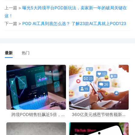
上一篇 >
曝光5大跨境平台POD新玩法，卖家新一年的破局关键在
这！
下一篇 >
POD AI工具到底怎么选？ 了解23款AI工具就上POD123
最新
热门
另外，POD123还整合了当下热卖的POD选品和图案供卖家参考，
为卖家节省更多时间，高效上品。
做POD就上POD123，你想要了解的都能在上面找到，这里是值得
信赖的POD行业参谋。
跨境POD销售狂飙近5倍，
360亿美元感恩节销售额新纪
POD123助力卖家快速入局
录，POD123网站引领卖家爆单
新风潮！