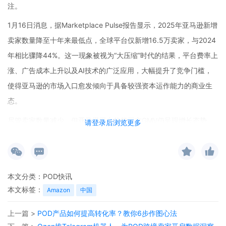
注。
1月16日消息，据Marketplace Pulse报告显示，2025年亚马逊新增
卖家数量降至十年来最低点，全球平台仅新增16.5万卖家，与2024
年相比骤降44%。这一现象被视为“大压缩”时代的结果，平台费率上
涨、广告成本上升以及AI技术的广泛应用，大幅提升了竞争门槛，
使得亚马逊的市场入口愈发倾向于具备较强资本运作能力的商业生
态。
尽管卖家数量减少，但亚马逊平台的第三方GMV仍呈现增长态势。
请登录后浏览更多
美国市场第三方GMV达到3050亿美元，全球市场总额达5750亿美
元，且活跃卖家的平均流量增长了31%。同时，年销售额超过百万
美元的卖家数量从2021年的6万家增至逾10万家。从新入驻卖家的
本文分类：
POD快讯
地域分布来看，中国卖家依然占据主导地位，占比达到59.9%，而
本文标签：
Amazon
中国
美国卖家仅占16.3%，这反映出亚马逊正逐渐演变为成熟企业的基础
设施，而非创业的实验田。
上一篇 >
POD产品如何提高转化率？教你6步作图心法