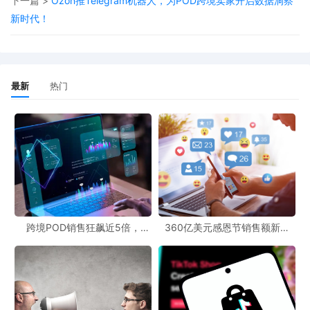
下一篇 >
Ozon推Telegram机器人，为POD跨境卖家开启数据洞察
对于POD电商平台对接而言，亚马逊这一变化既带来了挑战，也蕴
新时代！
含着机遇。POD模式强调按需生产，能够有效降低库存风险，对于
资本运作能力相对较弱的中小卖家来说，或许可以借助POD模式在
竞争激烈的亚马逊平台上寻找生存空间。而POD跨境社区也为卖家
最新
热门
们提供了交流和分享的平台，大家可以在这里探讨应对策略，共同
应对市场变化。
跨境POD销售狂飙近5倍，
360亿美元感恩节销售额新纪
POD123助力卖家快速入局
录，POD123网站引领卖家爆单
新风潮！