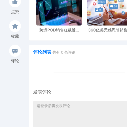
点赞
跨境POD销售狂飙近5
360亿美元感恩节销
倍，POD123助力卖家快
新纪录，POD123网
收藏
速入局
领卖家爆单新风潮
评论列表
共有
0
条评论
评论
发表评论