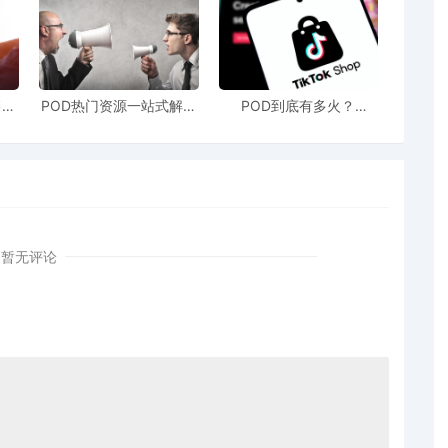
售额
POD热门资源一站式解决
POD到底有多火？
站引
新手也能快速掌握行业资
TikTokshop双11狂揽920
！
讯
万单
暂无评论