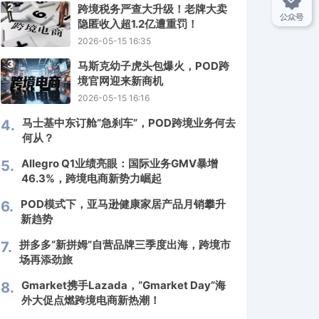
2
跨境税务严查大升级！老牌大卖
隐匿收入超1.2亿遭重罚！
2026-05-15 16:35
3
马斯克幼子虎头包爆火，POD跨
境官网迎来新商机
2026-05-15 16:16
马士基中东订舱“急刹车”，POD跨境业务何去
4.
何从？
Allegro Q1业绩亮眼：国际业务GMV暴增
5.
46.3%，跨境电商新势力崛起
POD模式下，亚马逊健康家居产品月销攀升
6.
新趋势
拼多多“新拼姆”自营品牌三季度出海，跨境市
7.
场再添劲旅
Gmarket携手Lazada，“Gmarket Day”海
8.
外大促点燃跨境电商新热潮！