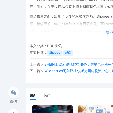
产。例如，在美妆产品包装上印上越南特色元素，或
市场格局方面，出现了明显的双极化趋势。Shopee（56.
额，相较于前一年的64%和29%有显著变化，而Laza
商家在选择合作平台时，可以重点考虑Shopee和Tik
请
品。同时，在POD文案创作上，要结合平台特点和越
本文分类：
POD快讯
产品的曝光率和转化率。
本文标签：
Shopee
越南
另外，单价在10万 - 20万越南盾的商品最受欢迎（
POD跨境商家可以根据这些消费特征，制定合理的价
上一篇 >
SHEIN上线所得税代扣服务，跨境电商税务
下一篇 >
Wildberries阿尔汉格尔斯克州建物流中
展望跨境市场前景，越南电商市场的快速增长为POD
POD跨境资讯，及时了解越南市场的动态和政策变化
机。
最新
热门
微信