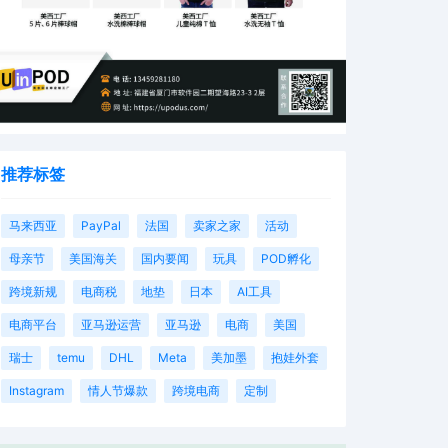
推荐标签
马来西亚
PayPal
法国
卖家之家
活动
母亲节
美国海关
国内要闻
玩具
POD孵化
跨境新规
电商税
地垫
日本
AI工具
电商平台
亚马逊运营
亚马逊
电商
美国
瑞士
temu
DHL
Meta
美加墨
抱娃外套
Instagram
情人节爆款
跨境电商
定制