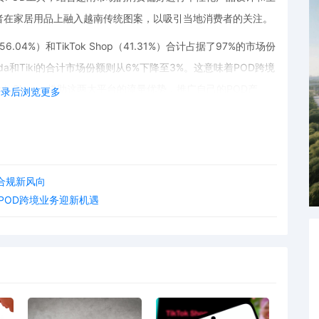
者在家居用品上融入越南传统图案，以吸引当地消费者的关注。
04%）和TikTok Shop（41.31%）合计占据了97%的市场份
da和Tiki的合计市场份额则从6%下降至3%。这意味着POD跨境
Tok Shop，借助这两大平台的流量优势，推广自己的POD产
登录后浏览更多
南消费者的语言习惯，撰写吸引人的产品描述和宣传文案，提高
占25%），且83%的电商收入集中在胡志明市和河内两大城市。
格策略，并针对这两大城市的消费者进行精准营销。
合规新风向
心，POD跨境业务迎新机遇
跨境业务提供了广阔的发展空间。POD跨境商家可以通过关注
，不断优化产品和服务，在这个新兴的跨境电商市场中抢占先