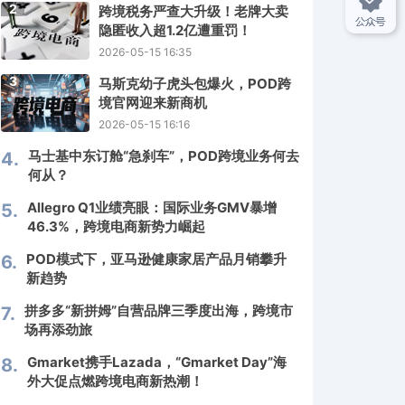
2
跨境税务严查大升级！老牌大卖
隐匿收入超1.2亿遭重罚！
2026-05-15 16:35
3
马斯克幼子虎头包爆火，POD跨
境官网迎来新商机
2026-05-15 16:16
马士基中东订舱“急刹车”，POD跨境业务何去
4.
何从？
Allegro Q1业绩亮眼：国际业务GMV暴增
5.
46.3%，跨境电商新势力崛起
POD模式下，亚马逊健康家居产品月销攀升
6.
新趋势
拼多多“新拼姆”自营品牌三季度出海，跨境市
7.
场再添劲旅
Gmarket携手Lazada，“Gmarket Day”海
8.
外大促点燃跨境电商新热潮！