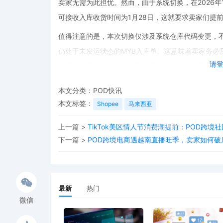
卖家无需为此担忧。然而，由于系统切换，在2026年
可接收入库收货时间为1月28日，这就要求卖家们提
值得注意的是，本次切换仅涉及系统仓库代码变更，不
仍处于未发运状态的MYB入库单。这意味着卖家务必
请
行通知，卖家应密切关注平台后续公告，以便及时做
对于从事跨境电商POD（Print-on-Demand
本文分类：
POD快讯
务通常需要快速响应市场需求，及时发货。新海外仓的
本文标签：
Shopee
马来西亚
务。卖家可以通过POD资源网站获取更多的产品和设
上一篇 >
TikTok美区情人节消费潮提前：POD跨境
者。
下一篇 >
POD跨境电商遇越南直播旺季，卖家如何破
总之，Shopee马来西亚启用新海外仓MYK是跨境
业务策略，充分利用新海外仓带来的机遇，实现业务
最新
热门
微信