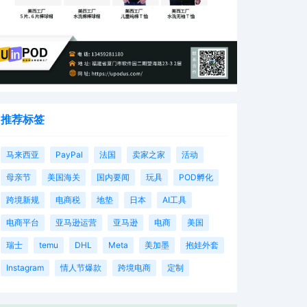
推荐标签
马来西亚
PayPal
法国
卖家之家
活动
母亲节
美国海关
国内要闻
玩具
POD孵化
跨境新规
电商税
地垫
日本
AI工具
电商平台
亚马逊运营
亚马逊
电商
美国
瑞士
temu
DHL
Meta
美加墨
抱娃外套
Instagram
情人节爆款
跨境电商
定制