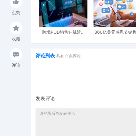
点赞
跨境POD销售狂飙近5
360亿美元感恩节销
倍，POD123助力卖家快
新纪录，POD123网
收藏
速入局
领卖家爆单新风潮
评论列表
共有
0
条评论
评论
发表评论