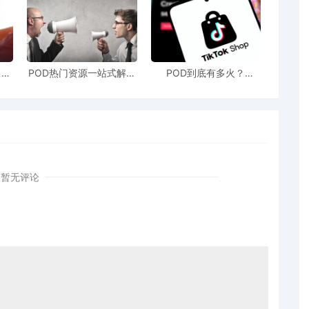
售额
POD热门资源一站式解决
POD到底有多火？
站引
新手也能快速掌握行业资
TikTokshop双11狂揽920
！
讯
万单
暂无评论