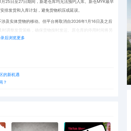
1月25日至27日期间，新老仓库均无法预约入库。新仓MYK最早
前安排发货和入库计划，避免货物积压或延误。
涉及实体货物的移动。但平台将取消自2026年1月16日及之后
及时调整发货策略，确保货物按时发运。原仓库的停用时间将另
登录后浏览更多
出相应调整。
，按需印刷）业务的卖家来说，此次海外仓调整也有着重要影响。POD业
启用可能会带来物流效率的提升，为POD卖家提供更优质的服
计资源，同时注重POD文案创作，以吸引更多的马来西亚消费
社区的新机遇
局？
电商领域的一项重要举措。卖家们应积极应对这一变化，及时调整
的持续增长。