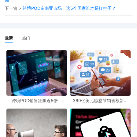
局！
亚在去年12月实施了16岁以下社交媒体禁令及严格的年龄验证系
下一篇 >
跨境POD东南亚市场，这5个国家谁才是扛把子？
统，英国希望借鉴其经验，完善自身的提案。该提案获得了工党和
自民党的跨党派支持，预计会顺利通过。
对于POD跨境从业者来说，这一动态可能意味着未来针对英国市场
最新
热门
的社交媒体营销策略需要做出调整。如果16岁以下青少年被禁止使
用社交媒体，那么原本针对这一群体的推广活动可能需要重新规
划。同时，POD资源网站上与青少年相关的产品设计和营销文案也
可能需要进行相应的优化。从业者需要密切关注这一政策的实施进
展，及时调整自己的业务策略，以适应英国市场的新变化。POD跨
境资讯的及时获取和分析，对于在复杂多变的跨境市场中保持竞争
力至关重要。
跨境POD销售狂飙近5倍，
360亿美元感恩节销售额新纪
POD123助力卖家快速入局
录，POD123网站引领卖家爆单
新风潮！