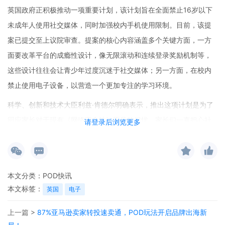
英国政府正积极推动一项重要计划，该计划旨在全面禁止16岁以下
未成年人使用社交媒体，同时加强校内手机使用限制。目前，该提
案已提交至上议院审查。提案的核心内容涵盖多个关键方面，一方
面要改革平台的成瘾性设计，像无限滚动和连续登录奖励机制等，
这些设计往往会让青少年过度沉迷于社交媒体；另一方面，在校内
禁止使用电子设备，以营造一个更加专注的学习环境。
科学、创新和技术大臣利兹·肯德尔明确表示，推出这项计划是为了
回应家长对于现有《网络安全法》不足的担忧。家长们一直担心社
请登录后浏览更多
交媒体对青少年身心健康和学业的负面影响，而现有法律在这方面
未能提供足够的保障。教育大臣布里奇特·菲利普森更是态度坚决地
重申“学校内不应有手机的存在”。教育部计划在课间和午餐时间全面
本文分类：
POD快讯
禁止使用电子设备，并且教育监管机构Ofsted将进行实地检查，确
本文标签：
英国
电子
保禁令得到有效执行。
上一篇 >
87%亚马逊卖家转投速卖通，POD玩法开启品牌出海新
值得注意的是，英国官员还将前往澳大利亚考察相关立法。澳大利