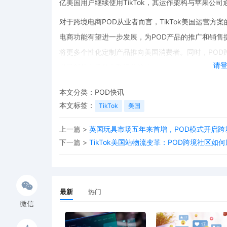
亿美国用户继续使用TikTok，其运作架构与苹果公司通
对于跨境电商POD从业者而言，TikTok美国运营方
电商功能有望进一步发展，为POD产品的推广和销售提
将更多个性化定制产品推向美国消费者。同时，POD跨
请
供最新的市场信息和运营策略。
免费POD工具在这个过程中也将发挥重要作用。通过
本文分类：
POD快讯
本，提高竞争力。例如，一些免费的设计工具可以帮助商
本文标签：
TikTok
美国
注。
上一篇 >
英国玩具市场五年来首增，POD模式开启跨
总之，TikTok美国运营方案的正式落地为跨境电商
下一篇 >
TikTok美国站物流变革：POD跨境社区如
态，充分利用各种资源，积极拓展业务。
最新
热门
微信