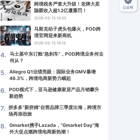
2
跨境税务严查大升级！老牌大卖
隐匿收入超1.2亿遭重罚！
2026-05-15 16:35
3
马斯克幼子虎头包爆火，POD跨
境官网迎来新商机
2026-05-15 16:16
马士基中东订舱“急刹车”，POD跨境业务何去
4.
何从？
Allegro Q1业绩亮眼：国际业务GMV暴增
5.
46.3%，跨境电商新势力崛起
POD模式下，亚马逊健康家居产品月销攀升
6.
新趋势
拼多多“新拼姆”自营品牌三季度出海，跨境市
7.
场再添劲旅
Gmarket携手Lazada，“Gmarket Day”海
8.
外大促点燃跨境电商新热潮！