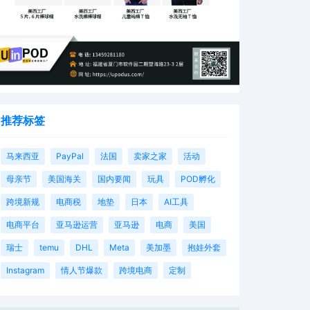
推荐标签
马来西亚
PayPal
法国
卖家之家
活动
母亲节
美国海关
国内要闻
玩具
POD孵化
跨境新规
电商税
地垫
日本
AI工具
电商平台
亚马逊运营
亚马逊
电商
美国
瑞士
temu
DHL
Meta
美加墨
抱娃外套
Instagram
情人节爆款
跨境电商
定制