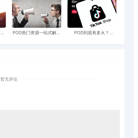
售额
POD热门资源一站式解决
POD到底有多火？
站引
新手也能快速掌握行业资
TikTokshop双11狂揽920
！
讯
万单
暂无评论