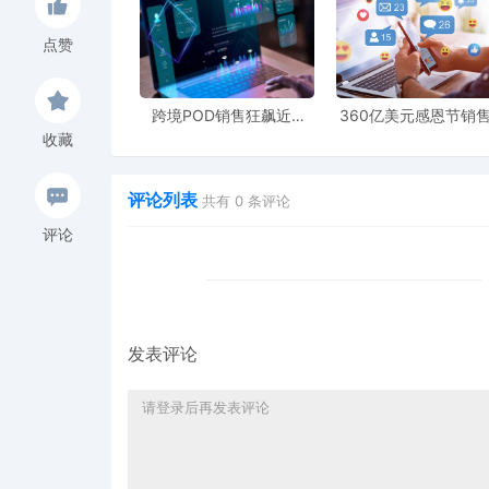
点赞
跨境POD销售狂飙近5
360亿美元感恩节销
倍，POD123助力卖家快
新纪录，POD123网
收藏
速入局
领卖家爆单新风潮
评论列表
共有
0
条评论
评论
发表评论