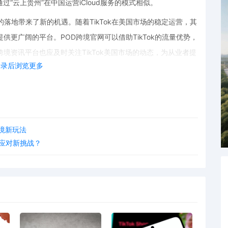
过“云上贵州”在中国运营iCloud服务的模式相似。
案的落地带来了新的机遇。随着TikTok在美国市场的稳定运营，其
供更广阔的平台。POD跨境官网可以借助TikTok的流量优势，
境资讯平台也应及时关注TikTok美国市场的动态，为从业者提
登录后浏览更多
免费POD工具，商家可以更高效地设计和生产POD产品，降低成
家快速制作出符合TikTok风格的产品图案，吸引用户的关
境新玩法
POD等相关领域带来了新的发展机遇。从业者应密切关注市场动
何应对新挑战？