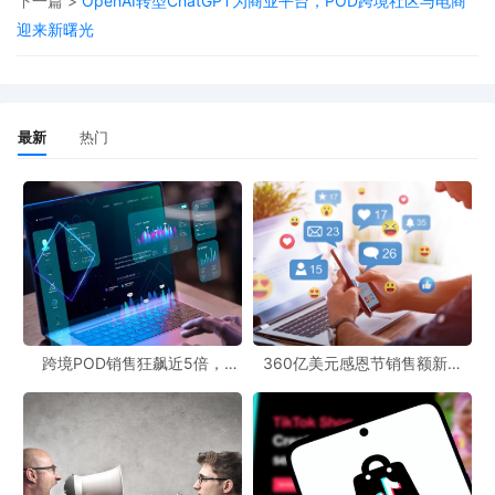
赖AI，意味着跨境电商不能单纯依靠AI来进行精准营销和产品推荐。
下一篇 >
OpenAI转型ChatGPT为商业平台，POD跨境社区与电商
迎来新曙光
对于采用跨境电商POD模式的企业而言，需要更多地通过传统的市
场调研、客户反馈等方式来了解巴西市场的消费偏好和需求。
展望跨境市场前景，虽然巴西消费者在购物时对AI的使用较为谨
最新
热门
慎，但这并不意味着跨境电商POD模式在巴西没有发展空间。相
反，企业可以利用巴西消费者对AI与传统搜索引擎结合的需求，开
发更具针对性的营销和服务策略。例如，结合传统的市场推广手段
和AI的数据分析能力，为消费者提供更准确的产品信息和个性化的
服务。同时，针对消费者对安全问题的担忧，跨境电商企业需要加
强数据安全保护和信息审核，提高消费者的信任度。
总之，巴西市场的这一消费现状为跨境电商POD模式带来了挑战，
跨境POD销售狂飙近5倍，
360亿美元感恩节销售额新纪
POD123助力卖家快速入局
录，POD123网站引领卖家爆单
也蕴含着新的机遇。企业需要根据市场的实际情况，灵活调整经营
新风潮！
策略，以适应不断变化的跨境市场环境。