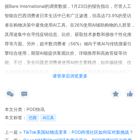
据Bare International的调查数据，1月23日的报告指出，尽管人工
智能在巴西消费者日常生活中已有广泛渗透，但高达73.9%的受访
者在购物决策中避免使用AI工具。在26%使用AI辅助购物的人群里，
其用途集中在寻找促销信息、比价、获取技术参数和接收个性化推
荐等方面。另外，超半数消费者（56%）倾向于将AI与传统搜索引
擎结合使用，期望AI能提供客观比价、详细推荐和高效答疑等功
能。不过，安全问题是消费者使用AI的主要顾虑，如诈骗链接、信
息准确性和数据隐私等。值得一提的是，巴西消费者对AI技术的了
请登录后浏览更多
解程度很高，99%的人有所了解，72%的用户在工作和生活中都在
使用AI，ChatGPT与Gemini的组合使用最为常见。
从跨境最新动态来看，巴西市场展现出的AI消费态度，对跨境电商
本文分类：
POD快讯
POD（Print-on-Demand，按需印刷）商业模式有着重要影响。
本文标签：
巴西
AI工具
POD商业模式高度依赖于满足消费者个性化需求，通过快速定制和
按需生产商品来提升客户体验。而巴西大部分消费者在购物时不依
上一篇 >
TikTok美国站物流变革：POD跨境社区如何应对新挑战？