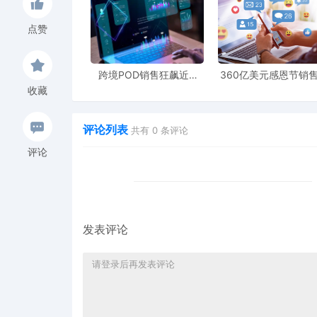
点赞
跨境POD销售狂飙近5
360亿美元感恩节销
倍，POD123助力卖家快
新纪录，POD123网
收藏
速入局
领卖家爆单新风潮
评论列表
共有
0
条评论
评论
发表评论