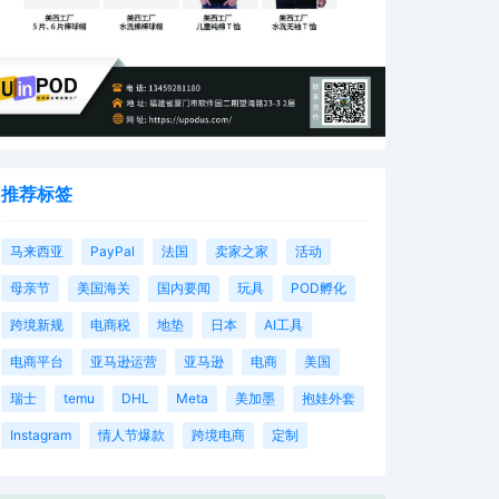
推荐标签
马来西亚
PayPal
法国
卖家之家
活动
母亲节
美国海关
国内要闻
玩具
POD孵化
跨境新规
电商税
地垫
日本
AI工具
电商平台
亚马逊运营
亚马逊
电商
美国
瑞士
temu
DHL
Meta
美加墨
抱娃外套
Instagram
情人节爆款
跨境电商
定制