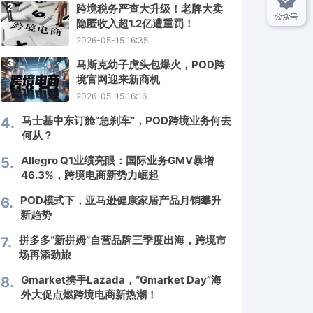
2
跨境税务严查大升级！老牌大卖
隐匿收入超1.2亿遭重罚！
2026-05-15 16:35
3
马斯克幼子虎头包爆火，POD跨
境官网迎来新商机
2026-05-15 16:16
马士基中东订舱“急刹车”，POD跨境业务何去
4.
何从？
Allegro Q1业绩亮眼：国际业务GMV暴增
5.
46.3%，跨境电商新势力崛起
POD模式下，亚马逊健康家居产品月销攀升
6.
新趋势
拼多多“新拼姆”自营品牌三季度出海，跨境市
7.
场再添劲旅
Gmarket携手Lazada，“Gmarket Day”海
8.
外大促点燃跨境电商新热潮！