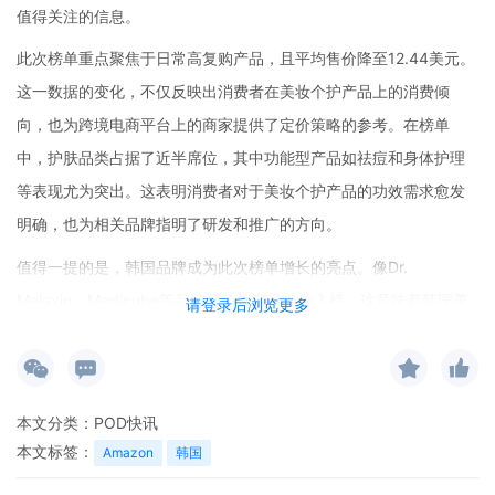
值得关注的信息。
此次榜单重点聚焦于日常高复购产品，且平均售价降至12.44美元。
这一数据的变化，不仅反映出消费者在美妆个护产品上的消费倾
向，也为跨境电商平台上的商家提供了定价策略的参考。在榜单
中，护肤品类占据了近半席位，其中功能型产品如祛痘和身体护理
等表现尤为突出。这表明消费者对于美妆个护产品的功效需求愈发
明确，也为相关品牌指明了研发和推广的方向。
值得一提的是，韩国品牌成为此次榜单增长的亮点。像Dr.
Melaxin、Medicube等品牌的多款产品成功入榜，这意味着韩国美
请登录后浏览更多
妆品牌在欧美市场的线上内容红利正在逐步转化为电商销售业绩。
在如今的跨境电商环境下，韩国品牌通过在社交平台上的内容营
销，积累了大量的粉丝和口碑，进而推动了产品的销售。
本文分类：
POD快讯
当前，亚马逊平台算法更加侧重于复购率和社交平台的引流效果。
本文标签：
Amazon
韩国
对于品牌而言，若想在竞争激烈的跨境电商市场中脱颖而出，融入