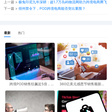
上一篇 >
极兔印尼九年深耕：超1.7万岛屿物流网助力跨境电商腾飞
消费者稳定的护理流程是关键。通过这种方式，品牌能够获得更多
下一篇 >
得州禁令下，POD跨境电商能否突出重围？
的曝光和销售激励。
此外，对于从事跨境电商的商家来说，POD（Print - on -
Demand，按需印刷）模式正逐渐成为一种新的选择。POD跨境官
最新
热门
网可以为商家提供一个独立的销售平台，结合免费POD工具，能够
实现产品的个性化定制和按需生产，降低库存成本。同时，通过
POD电商平台对接，商家可以将自己的产品快速推向亚马逊等主流
跨境电商平台，拓展销售渠道。
跨境POD销售狂飙近5倍，
360亿美元感恩节销售额新纪
POD123助力卖家快速入局
录，POD123网站引领卖家爆单
新风潮！