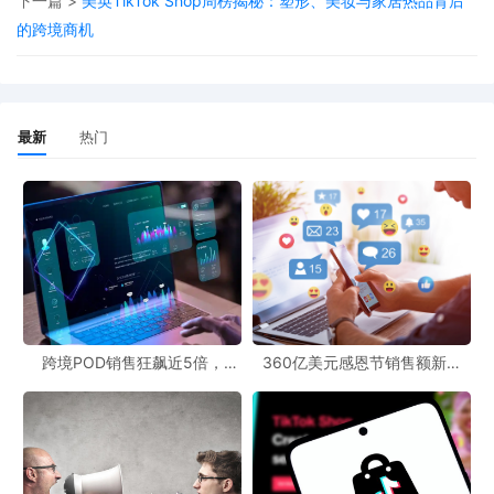
技术实现智能客服，能够及时解答客户的疑问，提高客户满意度；
下一篇 >
美英TikTok Shop周榜揭秘：塑形、美妆与家居热品背后
的跨境商机
通过AI进行精准的商品推荐，根据用户的浏览和购买历史，为用户
推荐更符合其需求的POD产品，从而提高网站的转化率。在POD电
商平台对接方面，AI可以帮助平台更好地管理供应链。通过AI算法预
测市场需求，合理安排库存和生产，减少库存积压和缺货的情况，
最新
热门
提高运营效率。
在POD文案创作上，AI更是成为了得力助手。以往，文案创作者需
要花费大量的时间和精力去构思、撰写吸引人的产品文案。而现
在，借助AI工具，能够快速生成各种风格的文案，如产品描述、营
销邮件等。AI可以分析大量的优质文案样本，学习其中的语言表达
和营销策略，从而为POD产品生成更具吸引力和说服力的文案。不
跨境POD销售狂飙近5倍，
360亿美元感恩节销售额新纪
过，需要注意的是，AI生成的文案虽然高效，但可能缺乏一定的情
POD123助力卖家快速入局
录，POD123网站引领卖家爆单
新风潮！
感和个性，所以在使用时，文案创作者还需要进行适当的修改和润
色，使其更符合品牌的定位和目标受众的需求。
综上所述，2025年全球AI技术的发展态势为POD跨境官网、POD电