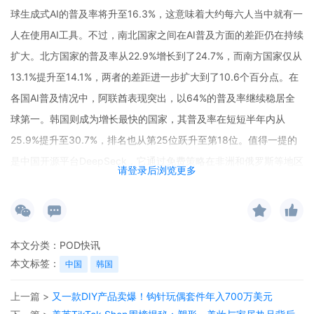
球生成式AI的普及率将升至16.3%，这意味着大约每六人当中就有一
人在使用AI工具。不过，南北国家之间在AI普及方面的差距仍在持续
扩大。北方国家的普及率从22.9%增长到了24.7%，而南方国家仅从
13.1%提升至14.1%，两者的差距进一步扩大到了10.6个百分点。在
各国AI普及情况中，阿联酋表现突出，以64%的普及率继续稳居全
球第一。韩国则成为增长最快的国家，其普及率在短短半年内从
25.9%提升至30.7%，排名也从第25位跃升至第18位。值得一提的
是中国开源平台DeepSeck，它通过免费策略在非洲和俄罗斯等地区
请登录后浏览更多
迅速普及，在部分地区的市场份额达到西方平台的2至4倍，这充分
显示了可及性在技术推广中的重要作用。反观美国，虽然在技术研
发方面处于领先地位，但其AI普及率仅为28.3%，这表明创新与实际
应用之间仍存在转化滞后的问题。
本文分类：
POD快讯
本文标签：
中国
韩国
AI技术的发展对POD跨境官网和POD电商平台也产生了深远影响。
对于POD跨境官网而言，AI可以用于优化用户体验。例如，利用AI
上一篇 >
又一款DIY产品卖爆！钩针玩偶套件年入700万美元