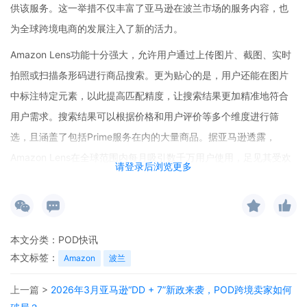
供该服务。这一举措不仅丰富了亚马逊在波兰市场的服务内容，也
为全球跨境电商的发展注入了新的活力。
Amazon Lens功能十分强大，允许用户通过上传图片、截图、实时
拍照或扫描条形码进行商品搜索。更为贴心的是，用户还能在图片
中标注特定元素，以此提高匹配精度，让搜索结果更加精准地符合
用户需求。搜索结果可以根据价格和用户评价等多个维度进行筛
选，且涵盖了包括Prime服务在内的大量商品。据亚马逊透露，
Amazon Lens在全球范围内每月吸引数千万用户使用，足见其受欢
请登录后浏览更多
迎程度。
此次在波兰推出后，当地用户只需点击应用内的相机图标即可轻松
体验这一功能，大幅简化了搜索流程，提高了整体购物效率。这对
本文分类：
POD快讯
于波兰的消费者来说，无疑是购物体验上的一次重大升级。
本文标签：
Amazon
波兰
对于关注POD跨境官网和POD跨境社区的从业者而言，这一消息值
上一篇 >
2026年3月亚马逊“DD + 7”新政来袭，POD跨境卖家如何
得高度关注。POD（Print-on-Demand）模式在跨境电商中占据着