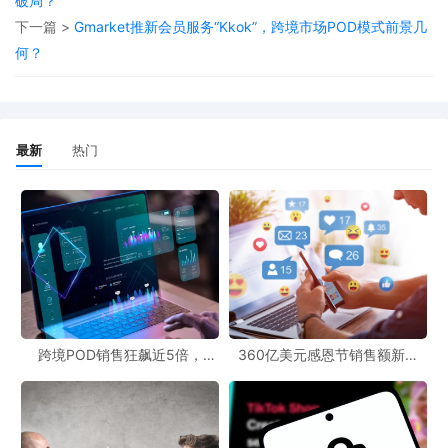
破局？
重要地位，而亚马逊推出的这一创新功能，可能会对POD模式下的
下一篇 >
Gmarket推新会员服务“Kkok”，跨境市场POD模式前景几
商品销售产生影响。一方面，更便捷的搜索方式可能会增加消费者
何？
的购买欲望，从而带动相关POD商品的销售；另一方面，也促使
POD商家思考如何优化商品展示图片，以更好地适应新的搜索模
式。
最新
热门
从跨境最新动态来看，亚马逊的这一举措反映了跨境电商行业对技
术创新的重视。随着人工智能等技术的不断发展，未来跨境电商市
场可能会出现更多类似的创新功能，这也为从业者带来了新的机遇
和挑战。
展望跨境市场前景，技术的进步将持续推动跨境电商的发展。像
Amazon Lens这样的功能，不仅提升了消费者的购物体验，也有助
跨境POD销售狂飙近5倍，
360亿美元感恩节销售额新纪
于打破地域限制，促进全球商品的流通。可以预见，在技术创新的
POD123助力卖家快速入局
录，POD123网站引领卖家爆单
新风潮！
驱动下，跨境市场将迎来更加广阔的发展空间。