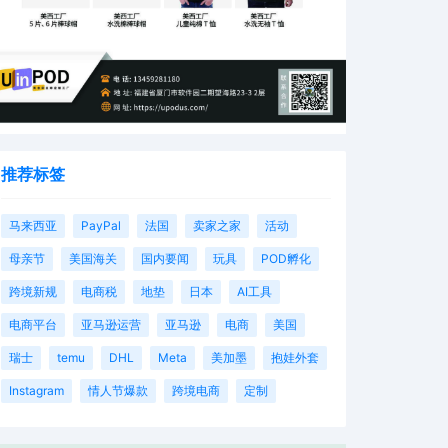
推荐标签
马来西亚
PayPal
法国
卖家之家
活动
母亲节
美国海关
国内要闻
玩具
POD孵化
跨境新规
电商税
地垫
日本
AI工具
电商平台
亚马逊运营
亚马逊
电商
美国
瑞士
temu
DHL
Meta
美加墨
抱娃外套
Instagram
情人节爆款
跨境电商
定制