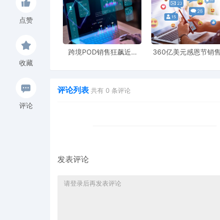
点赞
跨境POD销售狂飙近5
360亿美元感恩节销
倍，POD123助力卖家快
新纪录，POD123网
收藏
速入局
领卖家爆单新风潮
评论列表
共有
0
条评论
评论
发表评论