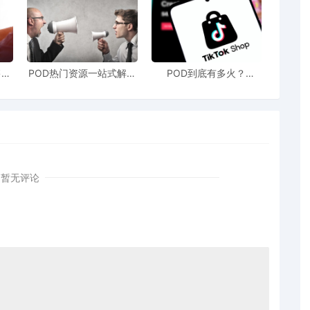
售额
POD热门资源一站式解决
POD到底有多火？
站引
新手也能快速掌握行业资
TikTokshop双11狂揽920
！
讯
万单
暂无评论