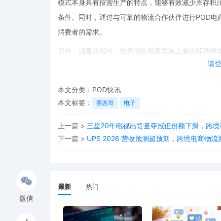
模式本身具有按需生产的特点，能够有效减少库存积
条件。同时，通过与可靠的物流合作伙伴进行POD电
消费者的需求。
另外，调查还指出，拉美地区电商发展主要由移动端驱
请
程等实际服务体验已成为影响消费者选择的重要因素。
端的特点，采用简洁明了、生动有趣的文案风格，吸引
本文分类：
POD快讯
够适应移动端的浏览习惯，方便消费者快速了解商品
本文标签：
墨西哥
电子
供更加便捷、高效的购物体验。
上一篇 >
三星20年电视出货量夺冠但份额下滑，跨
随着拉美电商市场的持续增长，POD跨境电商有望借
下一篇 >
UPS 2026 营收预测超预期，跨境电商物
及优质的POD文案创作，在这片新兴市场中取得优异
最新
热门
微信