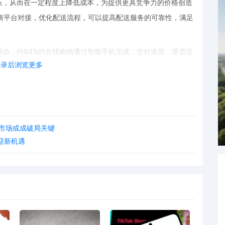
压，从而在一定程度上降低成本，为提供更具竞争力的价格创造
商平台对接，优化配送流程，可以提高配送服务的可靠性，满足
动，约84%的在线购物通过智能手机完成，交付速度、退货流
登录后浏览更多
这就要求POD跨境电商在进行POD文案创作时，充分考虑移动
消费者的注意力。同时，确保在POD平台上展示的商品信息能
详情。在服务体验方面，优化交付速度和退货流程，为消费者提
境市场或成破局关键
助这一东风，通过精准的市场策略、高效的POD电商平台对接以
流迎新机遇
的成绩。