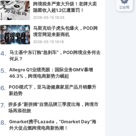
2
跨境税务严查大升级！老牌大卖
隐匿收入超1.2亿遭重罚！
2026-05-15 16:35
3
马斯克幼子虎头包爆火，POD跨
境官网迎来新商机
2026-05-15 16:16
马士基中东订舱“急刹车”，POD跨境业务何去
4.
何从？
Allegro Q1业绩亮眼：国际业务GMV暴增
5.
46.3%，跨境电商新势力崛起
POD模式下，亚马逊健康家居产品月销攀升
6.
新趋势
拼多多“新拼姆”自营品牌三季度出海，跨境市
7.
场再添劲旅
Gmarket携手Lazada，“Gmarket Day”海
8.
外大促点燃跨境电商新热潮！