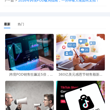
下一篇 >
2026年跨境POD破局指南，一分钟看大佬如何支招！
这一即将出台的新税政策，无疑会对在俄罗斯开展业务的跨境电商
平台及卖家产生重大影响。像速卖通、Ozon等平台上的中国及国际
卖家，他们现有的业务模式可能会面临巨大挑战。卖家们可能需要
最新
热门
重新审视自己的定价策略、物流方案以及商品包装形式等。例如，
原本通过拆分包裹降低成本的方式可能不再可行，卖家可能需要调
整商品的批量进口规模，以适应新的税收政策。
对于跨境电商行业来说，这也是一个新的转折点。俄罗斯作为重要
的海外市场，其税收政策的变化可能会引发其他国家的效仿。未
来，如何在复杂多变的税收政策环境中生存和发展，将是跨境电商
企业和卖家们需要共同面对的难题。
跨境POD销售狂飙近5倍，
360亿美元感恩节销售额新纪
POD123助力卖家快速入局
录，POD123网站引领卖家爆单
新风潮！