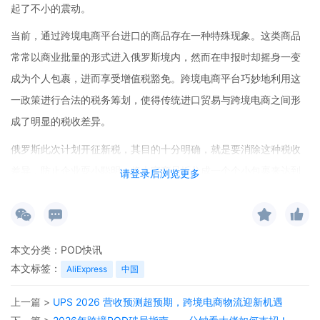
起了不小的震动。
当前，通过跨境电商平台进口的商品存在一种特殊现象。这类商品
常常以商业批量的形式进入俄罗斯境内，然而在申报时却摇身一变
成为个人包裹，进而享受增值税豁免。跨境电商平台巧妙地利用这
一政策进行合法的税务筹划，使得传统进口贸易与跨境电商之间形
成了明显的税收差异。
俄罗斯此次计划开征新税，其目的十分明确，就是要消除这种税收
差异，防止企业耍小聪明，将大宗商品拆分成一个个小包裹来达到
请登录后浏览更多
规避税款的目的。切库绍夫指出，新税措施一旦实施，大宗商品的
跨境进口将不再具有成本优势，这将有效填补税收漏洞。
值得注意的是，目前欧亚经济联盟成员国对跨境电商包裹设定了200
本文分类：
POD快讯
欧元的免税额上限。当包裹价值超过这一额度时，会征收5%的关
本文标签：
AliExpress
中国
税，但增值税的征管却一直未能有效落实。俄罗斯此次拟开征新
上一篇 >
UPS 2026 营收预测超预期，跨境电商物流迎新机遇
税，或许是在增值税征管上迈出的重要一步。