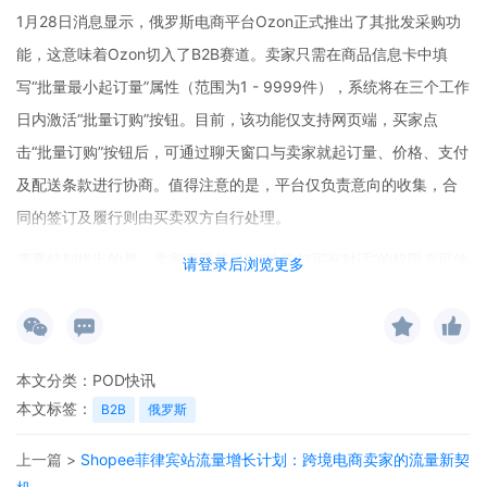
1月28日消息显示，俄罗斯电商平台Ozon正式推出了其批发采购功
能，这意味着Ozon切入了B2B赛道。卖家只需在商品信息卡中填
写“批量最小起订量”属性（范围为1 - 9999件），系统将在三个工作
日内激活“批量订购”按钮。目前，该功能仅支持网页端，买家点
击“批量订购”按钮后，可通过聊天窗口与卖家就起订量、价格、支付
及配送条款进行协商。值得注意的是，平台仅负责意向的收集，合
同的签订及履行则由买卖双方自行处理。
需要特别指出的是，卖家需要获得“订购前与买家对话”的权限方可使
请登录后浏览更多
用批发功能，且此服务不面向自雇人士和个体工商户客户。不过，
Ozon还计划在后续将这一功能同步到移动端应用程序，这无疑将为
跨境卖家开拓企业级采购市场提供新的渠道。
本文分类：
POD快讯
对于从事跨境电商POD的卖家来说，这是一个不容错过的机会。借
本文标签：
B2B
俄罗斯
助Ozon的批发采购功能，卖家可以将POD产品以批量的形式推向企
上一篇 >
Shopee菲律宾站流量增长计划：跨境电商卖家的流量新契
业级客户。而且，市场上还有一些免费POD工具可供卖家使用，这