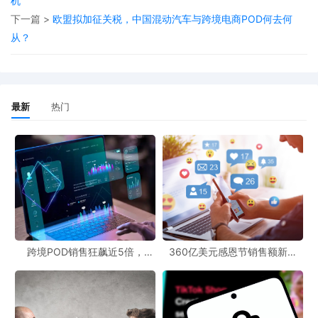
机
些工具能帮助卖家更高效地完成产品设计、生产和配送等环节。
下一篇 >
欧盟拟加征关税，中国混动汽车与跨境电商POD何去何
在进行POD业务时，POD文案创作也至关重要。一篇优秀的文案能
从？
够吸引企业客户的注意，突出POD产品的个性化定制优势，从而提
高产品的竞争力。同时，关注POD跨境资讯也能让卖家及时了解行
业动态、市场趋势以及政策变化等信息，为业务的开展提供有力支
最新
热门
持。
跨境POD销售狂飙近5倍，
360亿美元感恩节销售额新纪
POD123助力卖家快速入局
录，POD123网站引领卖家爆单
新风潮！