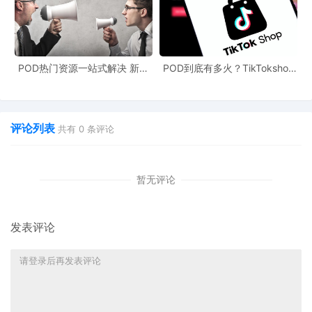
总之，了解日本女性美妆消费趋势对于跨境电商在POD跨境官网的
运营和发展至关重要。通过精准的市场定位、个性化的营销和优质
的服务，跨境电商可以在日本美妆市场中获得更大的份额。同时，
这些趋势也为POD文案创作提供了丰富的素材，文案创作者可以根
POD热门资源一站式解决 新手
POD到底有多火？TikTokshop
也能快速掌握行业资讯
双11狂揽920万单
据消费者的需求和喜好，创作更有吸引力的产品文案，提高产品的
转化率。
评论列表
共有
0
条评论
暂无评论
发表评论