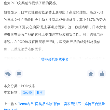
也为POD文案创作提供了新的灵感。
报告显示，日本女性在美妆消费上展现出了高度的理性。高达70%
的日本女性在购物时会主动关注商品成分或材质，其中41.7%的受访
者表示“为了更安心购买”是主要考虑因素。这一数据表明，日本女性
消费者在美妆产品的选择上更加注重品质和安全性。对于跨境电商
来说，在POD跨境官网展示产品时，应突出产品的成分和材质信
息，以满足消费者的需求。
不同年龄段的日本女性在美妆消费上也存在差异。Z世代在化妆品方
请登录后浏览更多
面的平均预算较高，达到6541日元，她们更追求个性化和时尚感。
而Y世代则更倾向于在护肤品上投资，平均支出为6230日元，注重
产品的实用性和功效。跨境电商可以根据这些差异，在POD跨境官
本文分类：
POD快讯
网进行精准的产品推广和营销，针对Z世代强化社交媒体的真实评
本文标签：
Qoo10
日本
价，因为这个年龄段更依赖社交平台获取信息；向Y世代提供经验型
实用信息，满足她们对产品功效的关注。
上一篇 >
Temu春节“同类品比较”暂停，卖家看法不一难掩平台流量