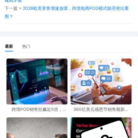
规则矛盾
从购买渠道来看，药妆店仍然是日本女性购买美妆产品的主要渠
下一篇 >
2026欧美零售增速放缓，跨境电商POD模式能否突出重
道，占比达到87.6%。但电商平台的占比也上升至48.8%，这得益于
围？
其价格优势（48.1%）和便捷性（45.9%的配送上门服务）。对于
POD跨境官网来说，要充分发挥电商平台的这些优势，优化网站的
购物体验，提供有竞争力的价格和快速的物流服务。
最新
热门
此外，消费者对商品评论的关注度也很高，41.4%的消费者在每次购
物时都会查看评论，且好评与差评所占参考权重相当。这意味着跨
境电商在POD跨境官网运营时，要重视客户评价的管理，积极回应
消费者的反馈，提高客户满意度。
在消费结构上，各年龄段女性在“外在美容”（护肤、彩妆）上的月均
支出比“内在美容”（营养、健康）高出1000至2200日元，但内在消
跨境POD销售狂飙近5倍，
360亿美元感恩节销售额新纪
费仍持续增长。这反映出日本女性对美容的需求从单一的外在美向
POD123助力卖家快速入局
录，POD123网站引领卖家爆单
新风潮！
内外兼修转变。跨境电商可以在POD跨境官网增加“内在美容”产品的
种类和宣传，满足消费者的多元化需求。